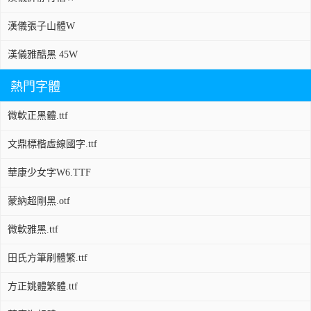
漢儀張子山體W
漢儀雅酷黑 45W
熱門字體
微軟正黑體.ttf
文鼎標楷虛線國字.ttf
華康少女字W6.TTF
蒙納超剛黑.otf
微軟雅黑.ttf
田氏方筆刷體繁.ttf
方正姚體繁體.ttf