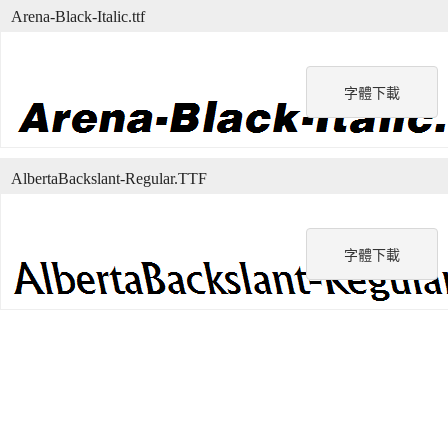
Arena-Black-Italic.ttf
字體下載
AlbertaBackslant-Regular.TTF
字體下載