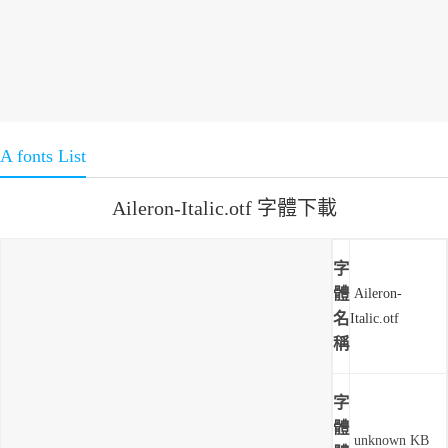
A fonts List
Aileron-Italic.otf 字體下載
字
體
Aileron-
名
Italic.otf
稱
字
體
unknown KB