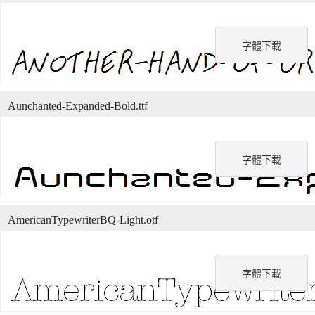
字體下載
Aunchanted-Expanded-Bold.ttf
字體下載
AmericanTypewriterBQ-Light.otf
字體下載