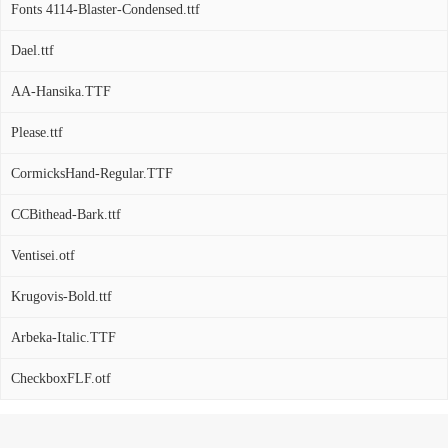
Fonts 4114-Blaster-Condensed.ttf
Dael.ttf
AA-Hansika.TTF
Please.ttf
CormicksHand-Regular.TTF
CCBithead-Bark.ttf
Ventisei.otf
Krugovis-Bold.ttf
Arbeka-Italic.TTF
CheckboxFLF.otf