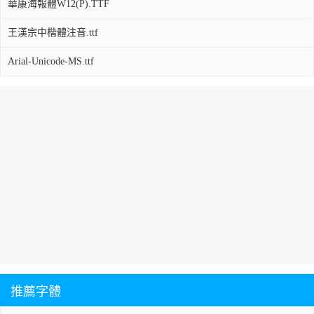
華康海報體W12(P).TTF
王漢宗中楷體注音.ttf
Arial-Unicode-MS.ttf
推薦字體