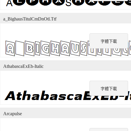
a_BighausTitulCmDnOtl.Ttf
字體下載
AthabascaExEb-Italic
字體下載
Arcapulse