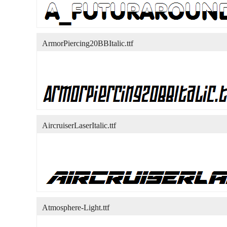
ArmorPiercing20BBItalic.ttf
AircruiserLaserItalic.ttf
Atmosphere-Light.ttf