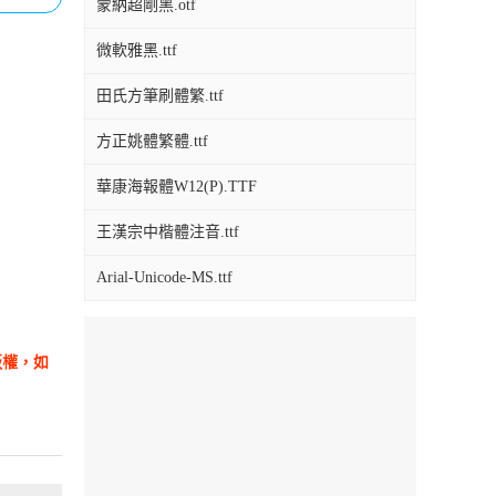
蒙納超剛黑.otf
微軟雅黑.ttf
田氏方筆刷體繁.ttf
方正姚體繁體.ttf
華康海報體W12(P).TTF
王漢宗中楷體注音.ttf
Arial-Unicode-MS.ttf
版權，如