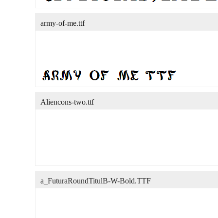
army-of-me.ttf
Aliencons-two.ttf
a_FuturaRoundTitulB-W-Bold.TTF