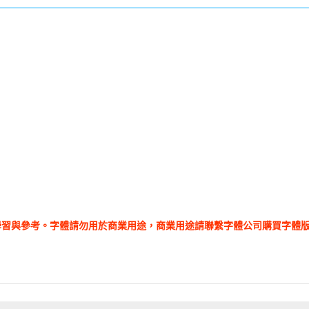
學習與參考。字體請勿用於商業用途，商業用途請聯繫字體公司購買字體