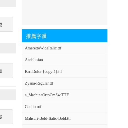
載
推薦字體
AmerettoWideItalic.ttf
Andalusian
載
RaraDolor-[copy-1].ttf
Zyana-Regular.ttf
a_MachinaOrtoCmSw.TTF
Coolio.otf
載
Mahsuri-Bold-Italic-Bold.ttf