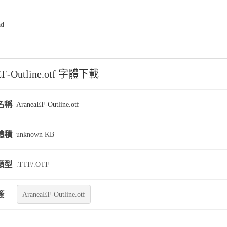
ad
EF-Outline.otf 字體下載
名稱
AraneaEF-Outline.otf
體積
unknown KB
類型
.TTF/.OTF
簽
AraneaEF-Outline.otf