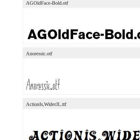
AGOldFace-Bold.otf
Anoressic.otf
ActionIs,WiderJL.ttf