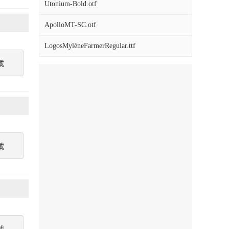
Utonium-Bold.otf
ApolloMT-SC.otf
LogosMylèneFarmerRegular.ttf
載
載