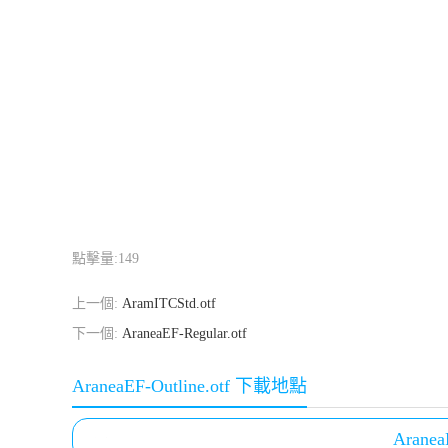
點擊量:
149
上一個:
AramITCStd.otf
下一個:
AraneaEF-Regular.otf
AraneaEF-Outline.otf 下載地點
Aranea