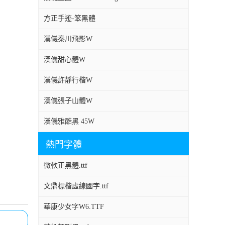
方正手迹-笨黑體
漢儀秦川飛影W
漢儀甜心體W
漢儀許靜行楷W
漢儀張子山體W
漢儀雅酷黑 45W
熱門字體
微軟正黑體.ttf
文鼎標楷虛線國字.ttf
華康少女字W6.TTF