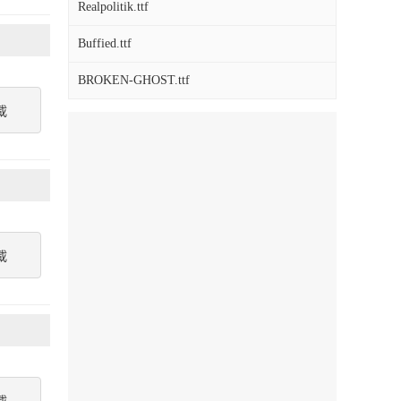
Realpolitik.ttf
Buffied.ttf
BROKEN-GHOST.ttf
載
載