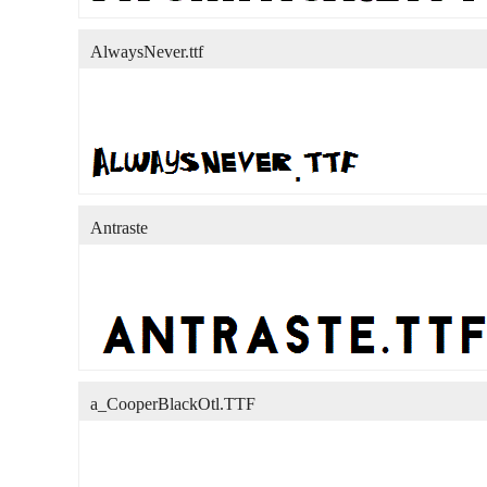
AlwaysNever.ttf
Antraste
a_CooperBlackOtl.TTF