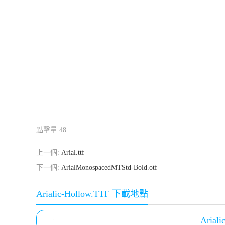
點擊量:
48
上一個:
Arial.ttf
下一個:
ArialMonospacedMTStd-Bold.otf
Arialic-Hollow.TTF 下載地點
Arial