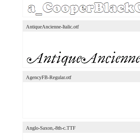
AntiqueAncienne-Italic.otf
AgencyFB-Regular.otf
Anglo-Saxon,-8th-c.TTF