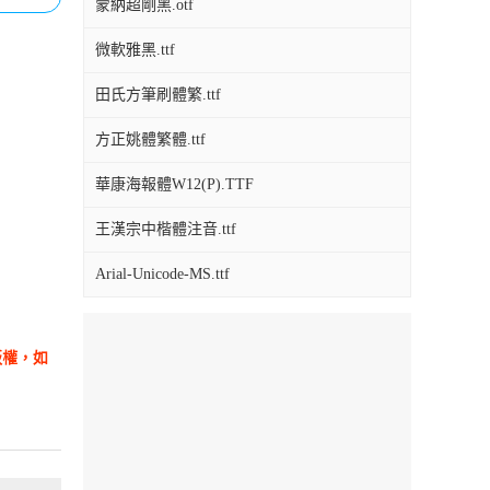
蒙納超剛黑.otf
微軟雅黑.ttf
田氏方筆刷體繁.ttf
方正姚體繁體.ttf
華康海報體W12(P).TTF
王漢宗中楷體注音.ttf
Arial-Unicode-MS.ttf
版權，如