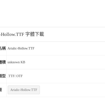
ic-Hollow.TTF 字體下載
名稱
Arialic-Hollow.TTF
體積
unknown KB
類型
.TTF/.OTF
簽
Arialic-Hollow.TTF