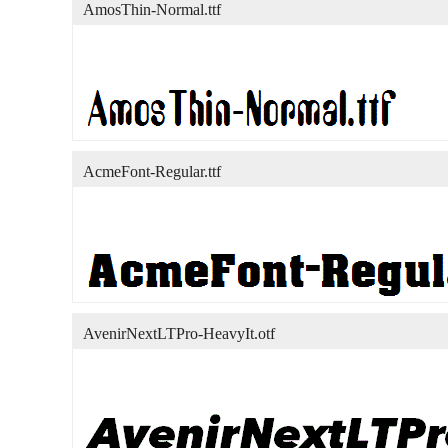
AmosThin-Normal.ttf
AcmeFont-Regular.ttf
AvenirNextLTPro-HeavyIt.otf