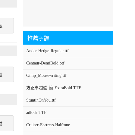
載
推薦字體
Ander-Hedge-Regular.ttf
Centaur-DemiBold.otf
載
Gimp_Mousewriting.ttf
方正卓越體-簡-ExtraBold.TTF
StuntinOnYou.ttf
adlock.TTF
載
Cruiser-Fortress-Halftone