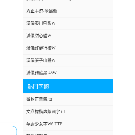
方正手迹-笨黑體
漢儀秦川飛影W
漢儀甜心體W
漢儀許靜行楷W
漢儀張子山體W
漢儀雅酷黑 45W
熱門字體
微軟正黑體.ttf
文鼎標楷虛線國字.ttf
華康少女字W6.TTF