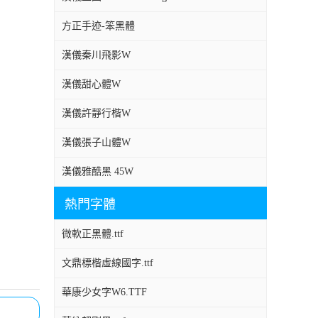
方正手迹-笨黑體
漢儀秦川飛影W
漢儀甜心體W
漢儀許靜行楷W
漢儀張子山體W
漢儀雅酷黑 45W
熱門字體
微軟正黑體.ttf
文鼎標楷虛線國字.ttf
華康少女字W6.TTF