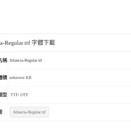
ia-Regular.ttf 字體下載
名稱
Atlancia-Regular.ttf
體積
unknown KB
類型
.TTF/.OTF
簽
Atlancia-Regular.ttf