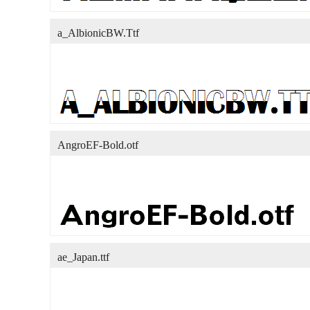
a_AlbionicBW.Ttf
AngroEF-Bold.otf
ae_Japan.ttf