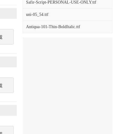
Safir-Script-PERSONAL-USE-ONLY.ttf
uni-05_54.ttf
Antiqua-101-Thin-BoldItalic.ttf
載
載