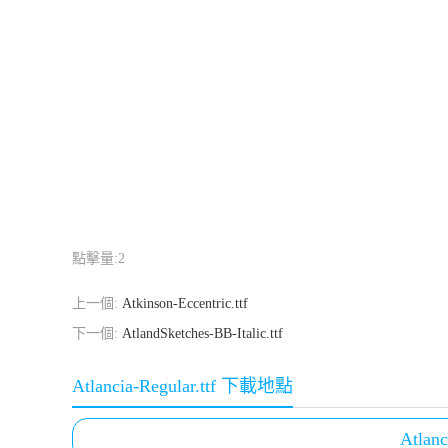
點擊量:
2
上一個:
Atkinson-Eccentric.ttf
下一個:
AtlandSketches-BB-Italic.ttf
Atlancia-Regular.ttf 下載地點
Atlanc