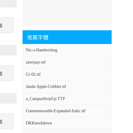
載
推薦字體
Nic-s-Handwriting
zawijasy.otf
載
Cr-02.ttf
Janda-Apple-Cobbler.ttf
a_CampusStripUp.TTF
Commonwealth-Expanded-Italic.ttf
載
DKKnockdown