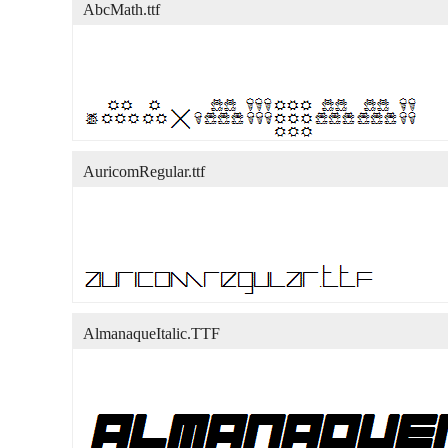
AbcMath.ttf
AuricomRegular.ttf
AlmanaqueItalic.TTF