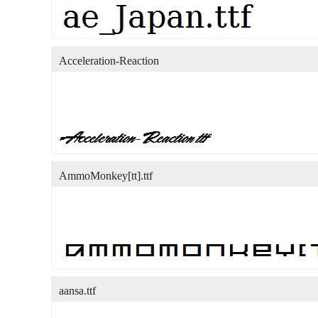
Acceleration-Reaction
AmmoMonkey[tt].ttf
aansa.ttf