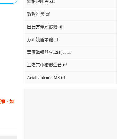
蒙納超剛黑.otf
微軟雅黑.ttf
田氏方筆刷體繁.ttf
方正姚體繁體.ttf
華康海報體W12(P).TTF
王漢宗中楷體注音.ttf
Arial-Unicode-MS.ttf
版權，如