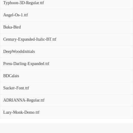
Typhoon-3D-Regular.ttf
Angel-Os-1.ttf
Buka-Bird
Century-Expanded-Italic-BT.ttf
DeepWoodsInitials
Press-Darling-Expanded.ttf
BDCalais
Sucker-Font.ttf
ADRIANNA-Regular.ttf
Lazy-Monk-Demo.ttf