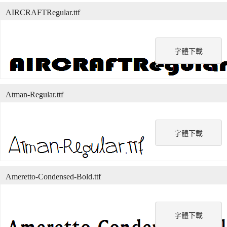
AIRCRAFTRegular.ttf
字體下載
Atman-Regular.ttf
字體下載
Ameretto-Condensed-Bold.ttf
字體下載