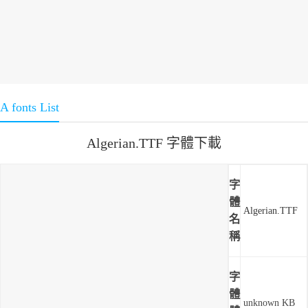
A fonts List
Algerian.TTF 字體下載
字
體
Algerian.TTF
名
稱
字
體
unknown KB