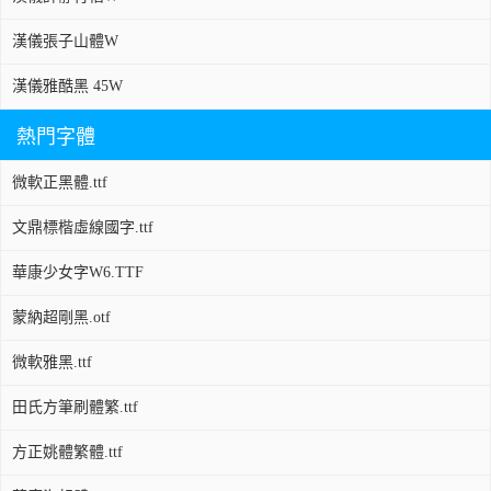
漢儀張子山體W
漢儀雅酷黑 45W
熱門字體
微軟正黑體.ttf
文鼎標楷虛線國字.ttf
華康少女字W6.TTF
蒙納超剛黑.otf
微軟雅黑.ttf
田氏方筆刷體繁.ttf
方正姚體繁體.ttf