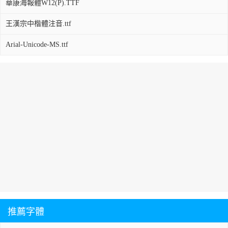
華康海報體W12(P).TTF
王漢宗中楷體注音.ttf
Arial-Unicode-MS.ttf
推薦字體