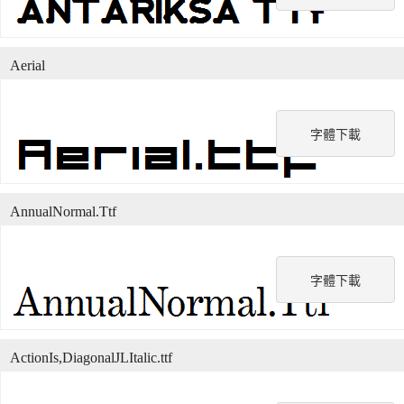
Aerial
字體下載
AnnualNormal.Ttf
字體下載
ActionIs,DiagonalJLItalic.ttf