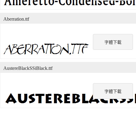
Aberration.ttf
字體下載
AustereBlackSSiBlack.ttf
字體下載