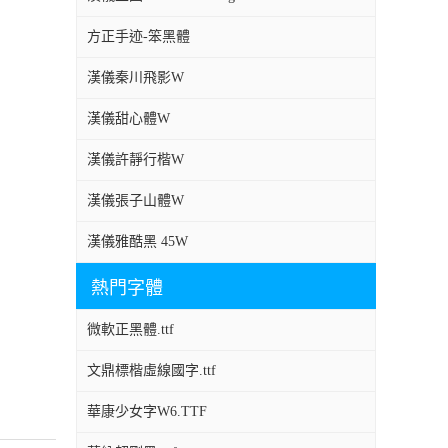
方正手迹-笨黑體
漢儀秦川飛影W
漢儀甜心體W
漢儀許靜行楷W
漢儀張子山體W
漢儀雅酷黑 45W
熱門字體
微軟正黑體.ttf
文鼎標楷虛線國字.ttf
華康少女字W6.TTF