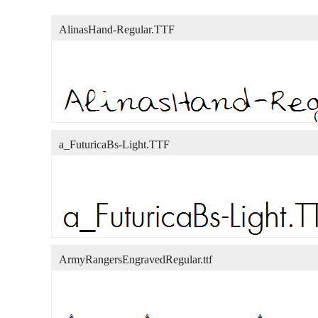
AlinasHand-Regular.TTF
a_FuturicaBs-Light.TTF
ArmyRangersEngravedRegular.ttf