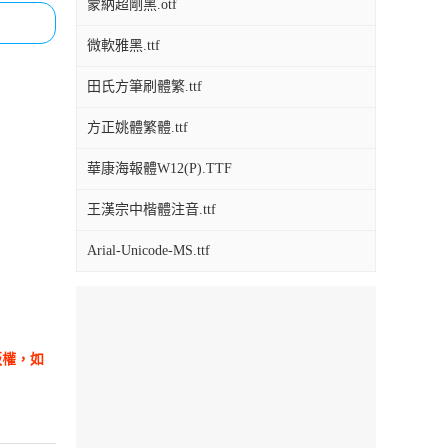
蒙納超剛黑.otf
微軟雅黑.ttf
田氏方筆刷體繁.ttf
方正姚體繁體.ttf
華康海報體W12(P).TTF
王漢宗中楷體注音.ttf
Arial-Unicode-MS.ttf
版權，如