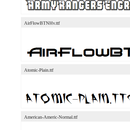
AirFlowBTNHv.ttf
Atomic-Plain.ttf
American-Americ-Normal.ttf