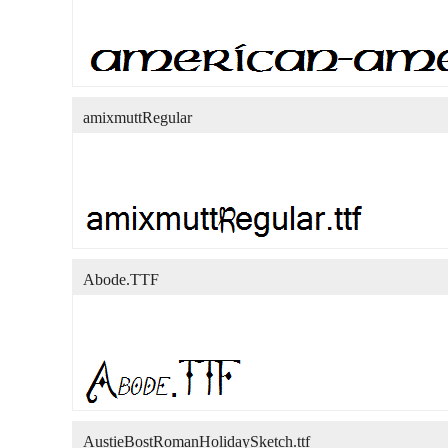
amixmuttRegular
Abode.TTF
AustieBostRomanHolidaySketch.ttf