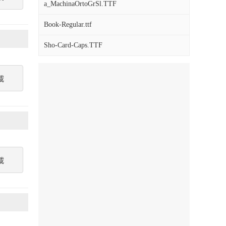
a_MachinaOrtoGrSl.TTF
Book-Regular.ttf
Sho-Card-Caps.TTF
載
載