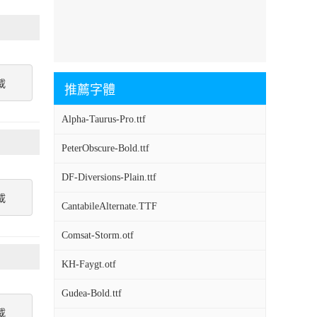
載
推薦字體
Alpha-Taurus-Pro.ttf
PeterObscure-Bold.ttf
DF-Diversions-Plain.ttf
載
CantabileAlternate.TTF
Comsat-Storm.otf
KH-Faygt.otf
Gudea-Bold.ttf
載