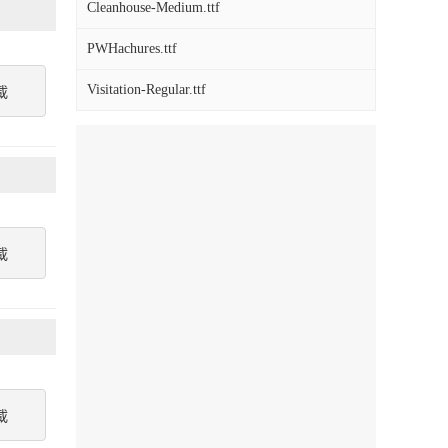
Cleanhouse-Medium.ttf
PWHachures.ttf
Visitation-Regular.ttf
載
載
載