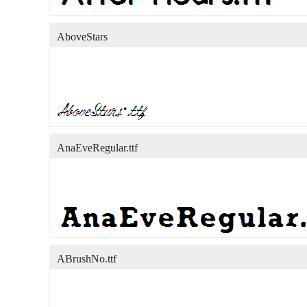
AboveStars
AnaEveRegular.ttf
ABrushNo.ttf