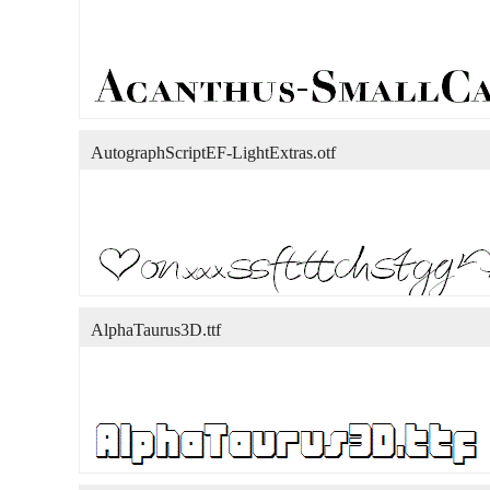
AutographScriptEF-LightExtras.otf
AlphaTaurus3D.ttf