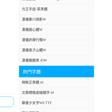
方正手迹-笨黑體
漢儀秦川飛影W
漢儀甜心體W
漢儀許靜行楷W
漢儀張子山體W
漢儀雅酷黑 45W
熱門字體
微軟正黑體.ttf
文鼎標楷虛線國字.ttf
華康少女字W6.TTF