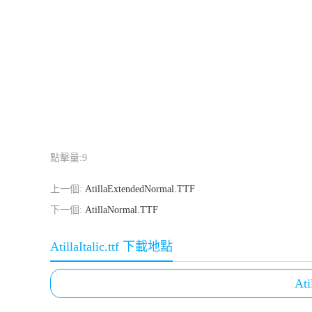
點擊量:
9
上一個:
AtillaExtendedNormal.TTF
下一個:
AtillaNormal.TTF
AtillaItalic.ttf 下載地點
Ati