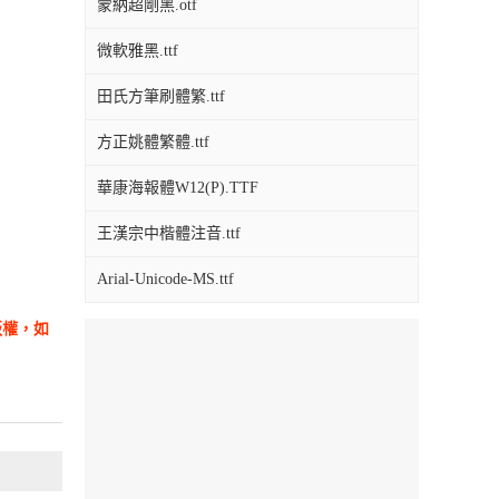
蒙納超剛黑.otf
微軟雅黑.ttf
田氏方筆刷體繁.ttf
方正姚體繁體.ttf
華康海報體W12(P).TTF
王漢宗中楷體注音.ttf
Arial-Unicode-MS.ttf
版權，如