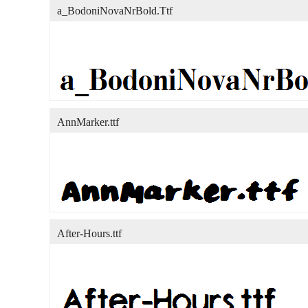
a_BodoniNovaNrBold.Ttf
AnnMarker.ttf
After-Hours.ttf