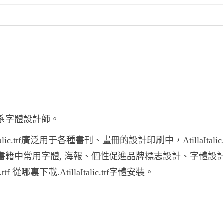
需要聯系字體設計師。
aItalic.ttf廣泛用于各種書刊、畫冊的設計印刷中，AtillaItalic.
紙和雜志和書籍中常用字體, 海報、個性促進品牌標志設計、字體設
c.ttf 從哪裏下載.AtillaItalic.ttf字體安裝。