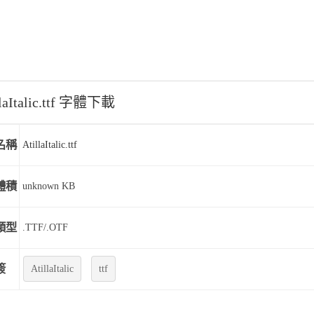
llaItalic.ttf 字體下載
名稱
AtillaItalic.ttf
體積
unknown KB
類型
.TTF/.OTF
簽
AtillaItalic
ttf