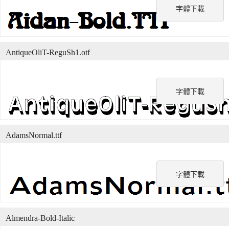
字體下載
AntiqueOliT-ReguSh1.otf
字體下載
AdamsNormal.ttf
字體下載
Almendra-Bold-Italic