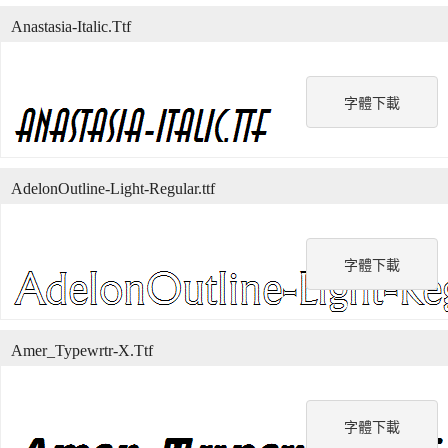
Anastasia-Italic.Ttf
字體下載
AdelonOutline-Light-Regular.ttf
字體下載
Amer_Typewrtr-X.Ttf
字體下載