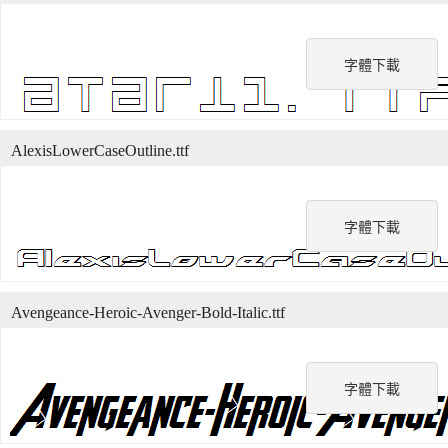
字體下載
AlexisLowerCaseOutline.ttf
字體下載
Avengeance-Heroic-Avenger-Bold-Italic.ttf
字體下載