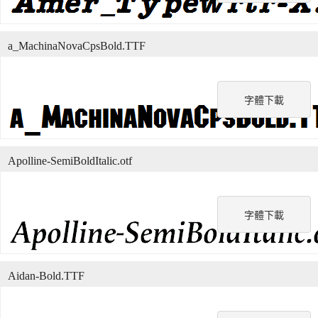
a_MachinaNovaCpsBold.TTF
字體下載
Apolline-SemiBoldItalic.otf
字體下載
Aidan-Bold.TTF