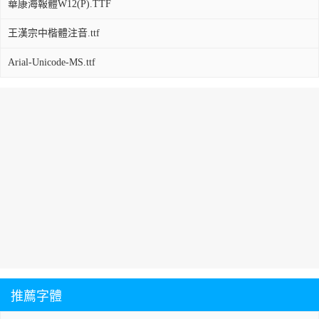
華康海報體W12(P).TTF
王漢宗中楷體注音.ttf
Arial-Unicode-MS.ttf
推薦字體