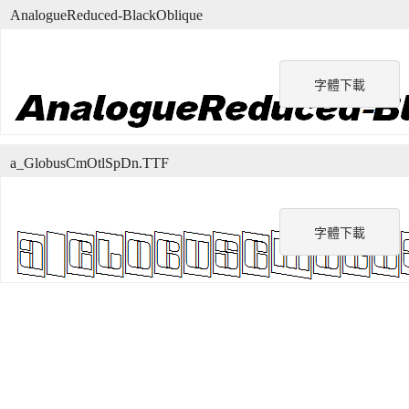
AnalogueReduced-BlackOblique
字體下載
a_GlobusCmOtlSpDn.TTF
字體下載