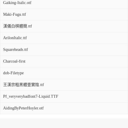
Gaiking-Italic.otf
Maki-Fugu.ttf
漢儀白棋體簡.ttf
ArilonItalic.ttf
Squareheads.ttf
Charcoal-first
dob-Filetype
王漢宗粗黑體壹實陰.ttf
Pf_veryverybadfont7-Liquid.TTF
AidingByPeterHoyler.otf