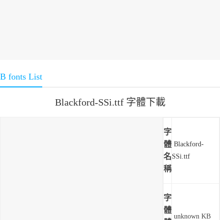
B fonts List
Blackford-SSi.ttf 字體下載
字
體
Blackford-
名
SSi.ttf
稱
字
體
unknown KB