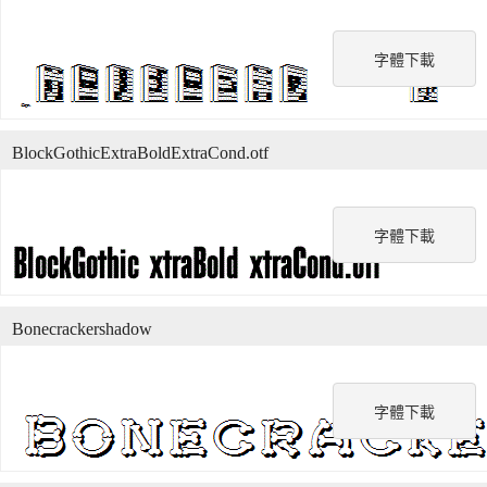
字體下載
BlockGothicExtraBoldExtraCond.otf
字體下載
Bonecrackershadow
字體下載