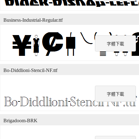
Business-Industrial-Regular.ttf
字體下載
Bo-Diddlioni-Stencil-NF.ttf
字體下載
Brigadoom-BRK