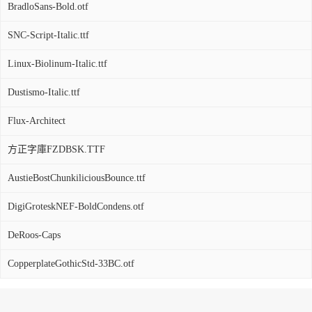
BradloSans-Bold.otf
SNC-Script-Italic.ttf
Linux-Biolinum-Italic.ttf
Dustismo-Italic.ttf
Flux-Architect
方正字庫FZDBSK.TTF
AustieBostChunkiliciousBounce.ttf
DigiGroteskNEF-BoldCondens.otf
DeRoos-Caps
CopperplateGothicStd-33BC.otf