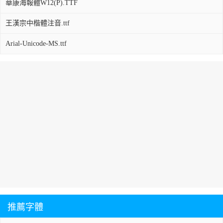
華康海報體W12(P).TTF
王漢宗中楷體注音.ttf
Arial-Unicode-MS.ttf
推薦字體