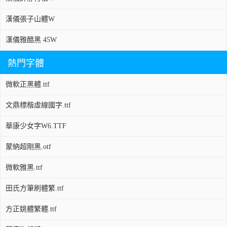
漢儀張子山體W
漢儀雅酷黑 45W
熱門字體
微軟正黑體.ttf
文鼎標楷虛線國字.ttf
華康少女字W6.TTF
蒙納超剛黑.otf
微軟雅黑.ttf
田氏方筆刷體繁.ttf
方正姚體繁體.ttf