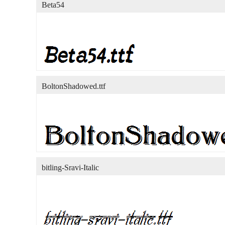
Beta54
BoltonShadowed.ttf
bitling-Sravi-Italic