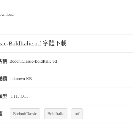
Download
ssic-BoldItalic.otf 字體下載
名稱
BodoniClassic-BoldItalic.otf
體積
unknown KB
類型
.TTF/.OTF
簽
BodoniClassic
BoldItalic
otf