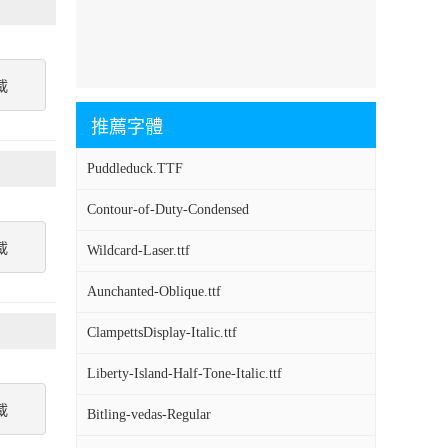
載
推薦字體
Puddleduck.TTF
Contour-of-Duty-Condensed
載
Wildcard-Laser.ttf
Aunchanted-Oblique.ttf
ClampettsDisplay-Italic.ttf
Liberty-Island-Half-Tone-Italic.ttf
載
Bitling-vedas-Regular