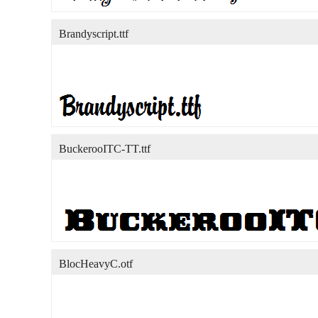
Brandyscript.ttf
BuckerooITC-TT.ttf
BlocHeavyC.otf