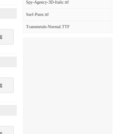
Spy-Agency-3D-Italic.ttf
Surf-Punx.ttf
Transmetals-Normal.TTF
載
載