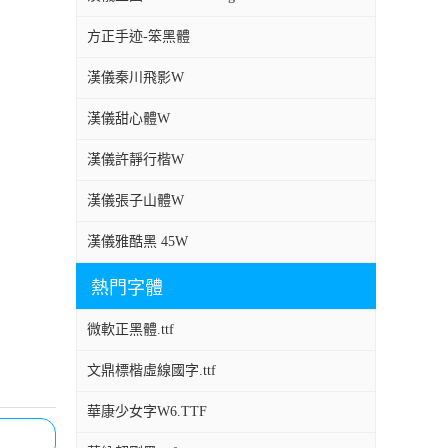
方正手迹-笨黑體
漢儀秦川飛影W
漢儀甜心體W
漢儀許靜行楷W
漢儀張子山體W
漢儀雅酷黑 45W
熱門字體
微軟正黑體.ttf
文鼎標楷虛線國字.ttf
華康少女字W6.TTF