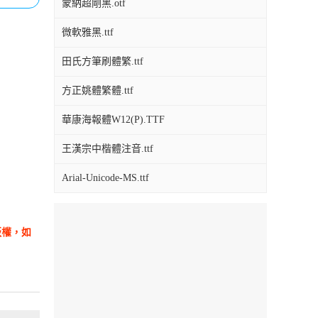
蒙納超剛黑.otf
微軟雅黑.ttf
田氏方筆刷體繁.ttf
方正姚體繁體.ttf
華康海報體W12(P).TTF
王漢宗中楷體注音.ttf
Arial-Unicode-MS.ttf
版權，如