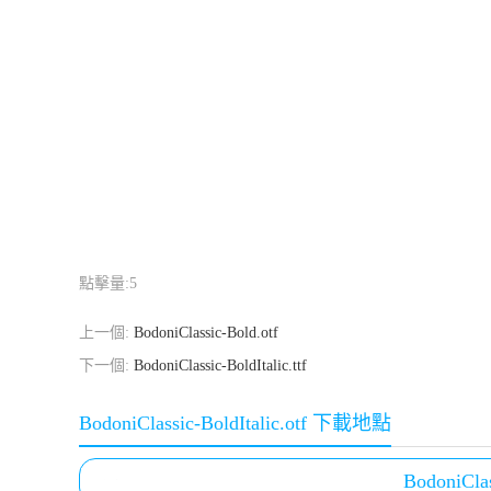
點擊量:
5
上一個:
BodoniClassic-Bold.otf
下一個:
BodoniClassic-BoldItalic.ttf
BodoniClassic-BoldItalic.otf 下載地點
BodoniClas