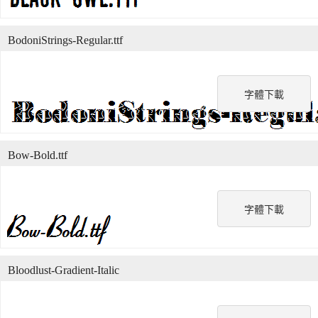
BodoniStrings-Regular.ttf
字體下載
Bow-Bold.ttf
字體下載
Bloodlust-Gradient-Italic