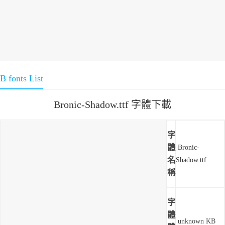
B fonts List
Bronic-Shadow.ttf 字體下載
字
體
Bronic-
名
Shadow.ttf
稱
字
體
unknown KB