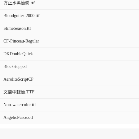
方正水黑簡體.ttf
Bloodgutter-2000.ttf
SlimeSeason.ttf
CF-Pinceau-Regular
DKDoubleQuick
Blockstepped
AeroliteScriptCP
文鼎中隸簡.TTF
Non-watercolor.ttf
AngelicPeace.otf