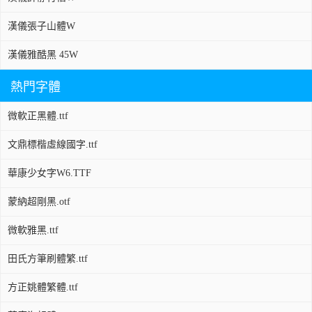
漢儀張子山體W
漢儀雅酷黑 45W
熱門字體
微軟正黑體.ttf
文鼎標楷虛線國字.ttf
華康少女字W6.TTF
蒙納超剛黑.otf
微軟雅黑.ttf
田氏方筆刷體繁.ttf
方正姚體繁體.ttf