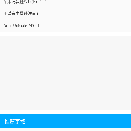
華康海報體W12(P).TTF
王漢宗中楷體注音.ttf
Arial-Unicode-MS.ttf
推薦字體