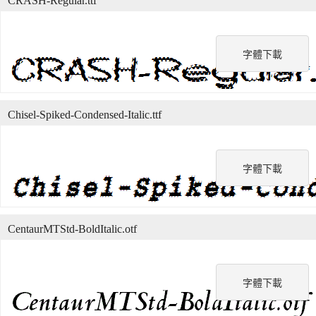
CRASH-Regular.ttf
字體下載
Chisel-Spiked-Condensed-Italic.ttf
字體下載
CentaurMTStd-BoldItalic.otf
字體下載