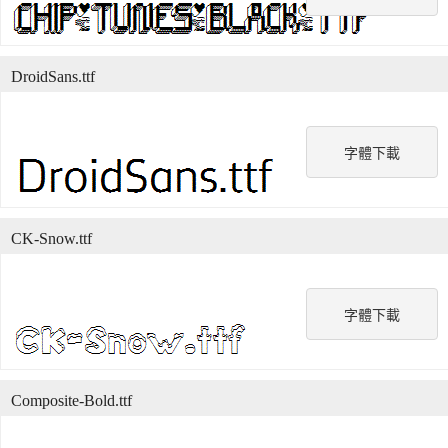
DroidSans.ttf
字體下載
CK-Snow.ttf
字體下載
Composite-Bold.ttf