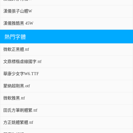
漢儀張子山體W
漢儀雅酷黑 45W
熱門字體
微軟正黑體.ttf
文鼎標楷虛線國字.ttf
華康少女字W6.TTF
蒙納超剛黑.otf
微軟雅黑.ttf
田氏方筆刷體繁.ttf
方正姚體繁體.ttf