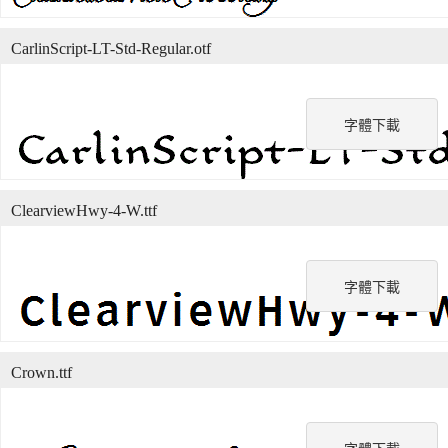
CarlinScript-LT-Std-Regular.otf
字體下載
ClearviewHwy-4-W.ttf
字體下載
Crown.ttf