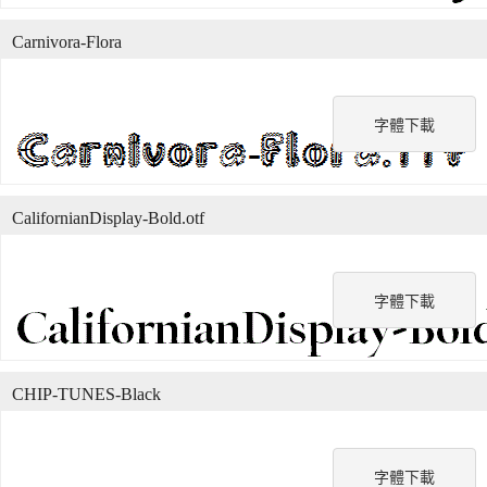
Carnivora-Flora
字體下載
CalifornianDisplay-Bold.otf
字體下載
CHIP-TUNES-Black
字體下載