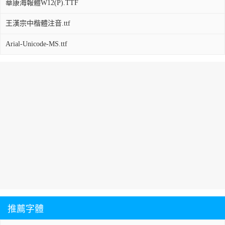
華康海報體W12(P).TTF
王漢宗中楷體注音.ttf
Arial-Unicode-MS.ttf
推薦字體