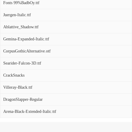
Fonts 99%BadbOy.ttf
Juergen-Italic.ttf
Ablattive_Shadow.ttf
Gemina-Expanded-Italic.ttf
CorpusGothicAlternative.otf
Searider-Falcon-3D.ttf
CrackSnacks
Villeray-Black.ttf
DragonSlapper-Regular
Arena-Black-Extended-Italic.ttf