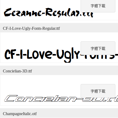
字體下載
CF-I-Love-Ugly-Fonts-Regular.ttf
字體下載
Concielian-3D.ttf
字體下載
ChampagneItalic.otf