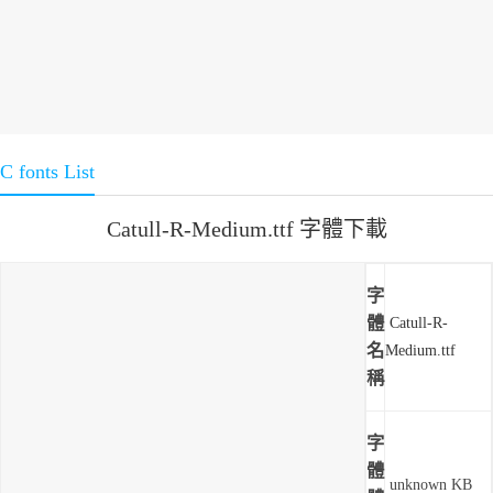
C fonts List
Catull-R-Medium.ttf 字體下載
字
體
Catull-R-
名
Medium.ttf
稱
字
體
unknown KB