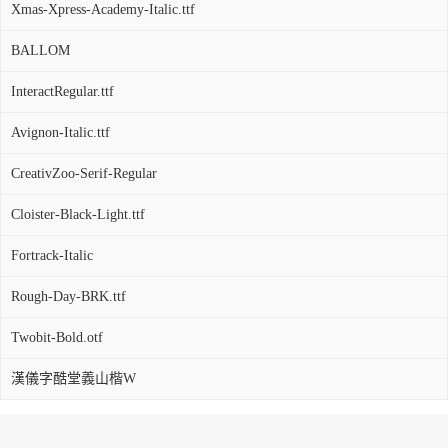
Xmas-Xpress-Academy-Italic.ttf
BALLOM
InteractRegular.ttf
Avignon-Italic.ttf
CreativZoo-Serif-Regular
Cloister-Black-Light.ttf
Fortrack-Italic
Rough-Day-BRK.ttf
Twobit-Bold.otf
漢儀字酷堂義山楷W