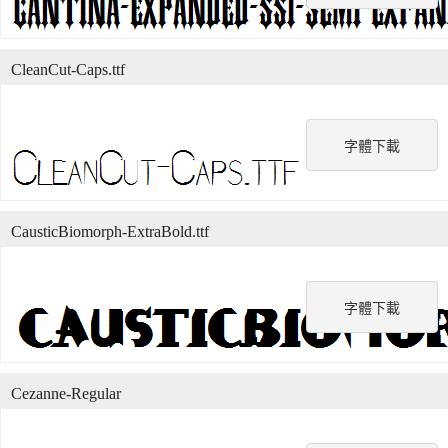
CleanCut-Caps.ttf
字體下載
CausticBiomorph-ExtraBold.ttf
字體下載
Cezanne-Regular