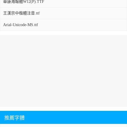
華康海報體W12(P).TTF
王漢宗中楷體注音.ttf
Arial-Unicode-MS.ttf
推薦字體