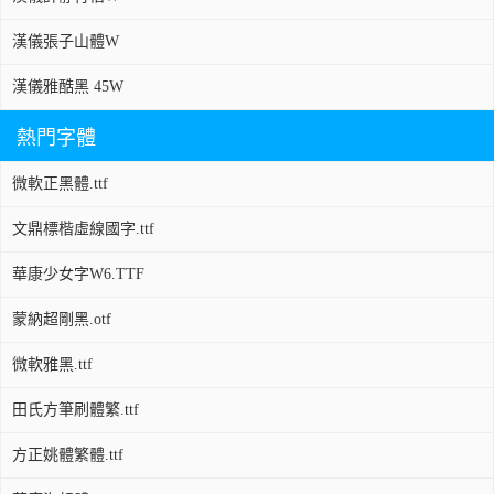
漢儀張子山體W
漢儀雅酷黑 45W
熱門字體
微軟正黑體.ttf
文鼎標楷虛線國字.ttf
華康少女字W6.TTF
蒙納超剛黑.otf
微軟雅黑.ttf
田氏方筆刷體繁.ttf
方正姚體繁體.ttf