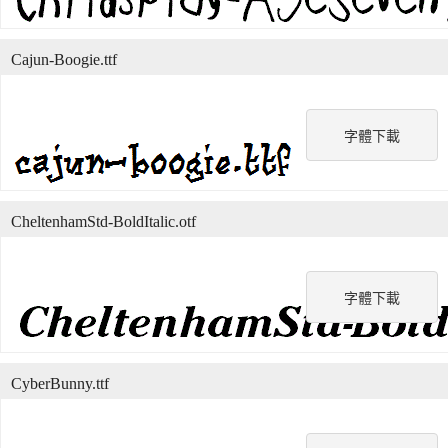
Cajun-Boogie.ttf
字體下載
CheltenhamStd-BoldItalic.otf
字體下載
CyberBunny.ttf