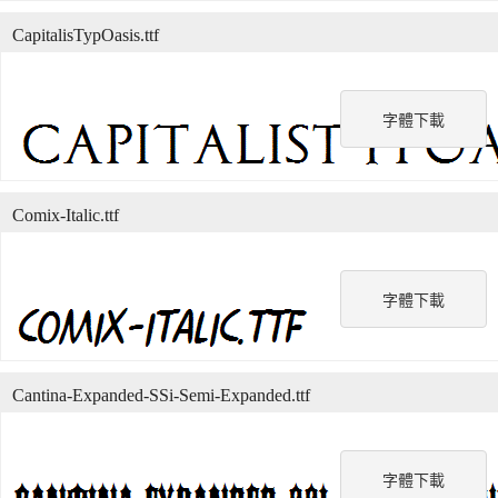
CapitalisTypOasis.ttf
字體下載
Comix-Italic.ttf
字體下載
Cantina-Expanded-SSi-Semi-Expanded.ttf
字體下載