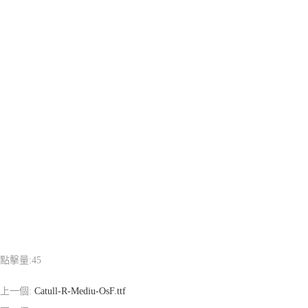
點擊量:
45
上一個:
Catull-R-Mediu-OsF.ttf