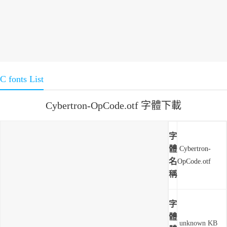
C fonts List
Cybertron-OpCode.otf 字體下載
字
體
Cybertron-
名
OpCode.otf
稱
字
體
unknown KB