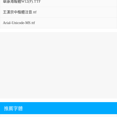
華康海報體W12(P).TTF
王漢宗中楷體注音.ttf
Arial-Unicode-MS.ttf
推薦字體