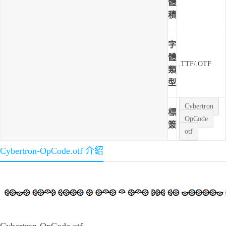
體
積
字
體
.TTF/.OTF
類
型
Cybertron
標
OpCode
簽
otf
Cybertron-OpCode.otf 介紹
Cybertron-OpCode.otf