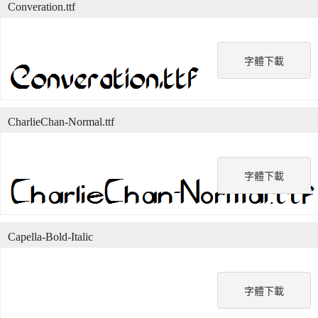
Converation.ttf
字體下載
CharlieChan-Normal.ttf
字體下載
Capella-Bold-Italic
字體下載