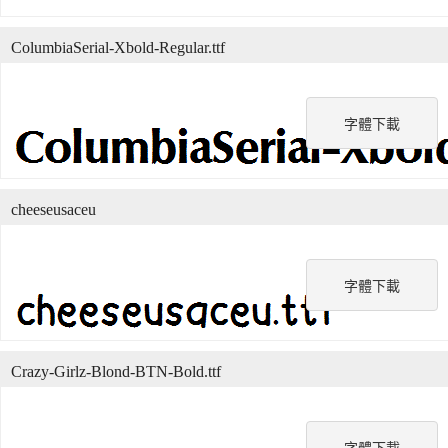
ColumbiaSerial-Xbold-Regular.ttf
字體下載
cheeseusaceu
字體下載
Crazy-Girlz-Blond-BTN-Bold.ttf