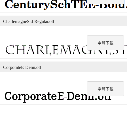
CharlemagneStd-Regular.otf
字體下載
CorporateE-Demi.otf
字體下載