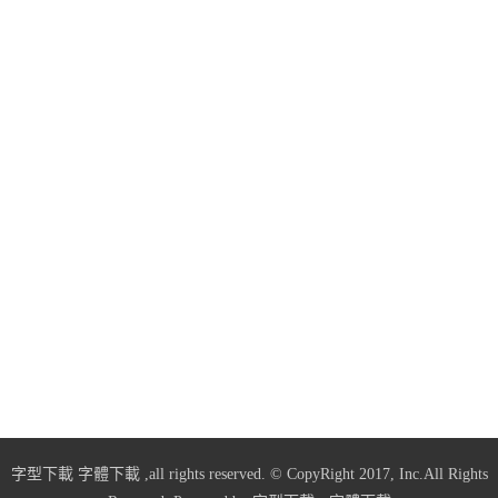
字型下載
字體下載
,all rights reserved. © CopyRight 2017, Inc.All Rights