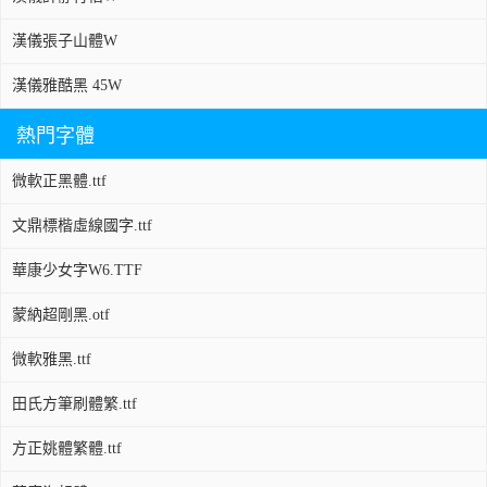
漢儀張子山體W
漢儀雅酷黑 45W
熱門字體
微軟正黑體.ttf
文鼎標楷虛線國字.ttf
華康少女字W6.TTF
蒙納超剛黑.otf
微軟雅黑.ttf
田氏方筆刷體繁.ttf
方正姚體繁體.ttf