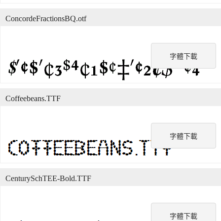
ConcordeFractionsBQ.otf
字體下載
Coffeebeans.TTF
字體下載
CenturySchTEE-Bold.TTF
字體下載