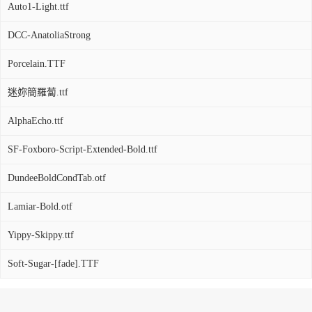
Auto1-Light.ttf
DCC-AnatoliaStrong
Porcelain.TTF
迷妳簡羅蔔.ttf
AlphaEcho.ttf
SF-Foxboro-Script-Extended-Bold.ttf
DundeeBoldCondTab.otf
Lamiar-Bold.otf
Yippy-Skippy.ttf
Soft-Sugar-[fade].TTF