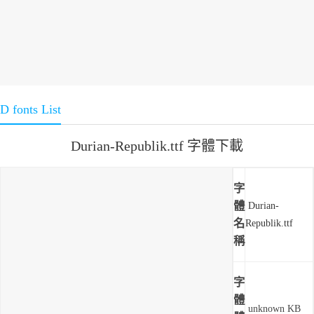
D fonts List
Durian-Republik.ttf 字體下載
字
體
Durian-
名
Republik.ttf
稱
字
體
unknown KB