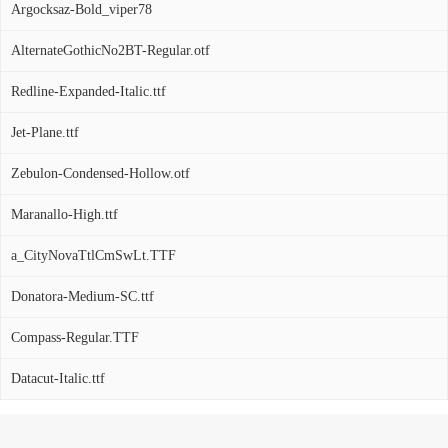
Argocksaz-Bold_viper78
AlternateGothicNo2BT-Regular.otf
Redline-Expanded-Italic.ttf
Jet-Plane.ttf
Zebulon-Condensed-Hollow.otf
Maranallo-High.ttf
a_CityNovaTtlCmSwLt.TTF
Donatora-Medium-SC.ttf
Compass-Regular.TTF
Datacut-Italic.ttf