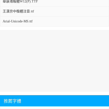
華康海報體W12(P).TTF
王漢宗中楷體注音.ttf
Arial-Unicode-MS.ttf
推薦字體