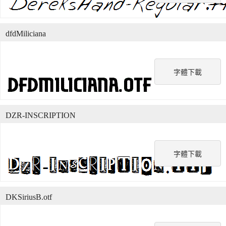
dfdMiliciana
字體下載
DZR-INSCRIPTION
字體下載
DKSiriusB.otf