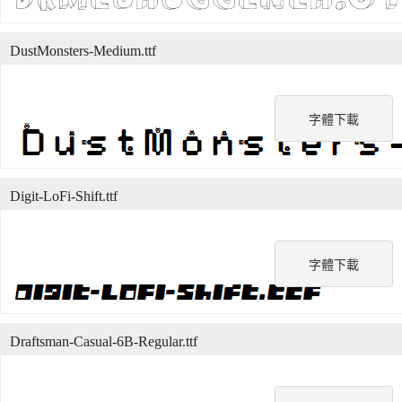
DustMonsters-Medium.ttf
字體下載
Digit-LoFi-Shift.ttf
字體下載
Draftsman-Casual-6B-Regular.ttf