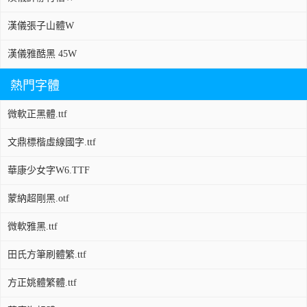
漢儀張子山體W
漢儀雅酷黑 45W
熱門字體
微軟正黑體.ttf
文鼎標楷虛線國字.ttf
華康少女字W6.TTF
蒙納超剛黑.otf
微軟雅黑.ttf
田氏方筆刷體繁.ttf
方正姚體繁體.ttf