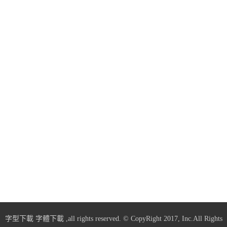
字型下載
字體下載
,all rights reserved. © CopyRight 2017, Inc.All Rights