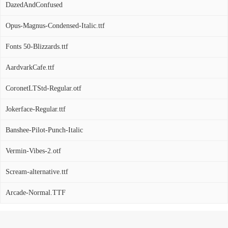
DazedAndConfused
Opus-Magnus-Condensed-Italic.ttf
Fonts 50-Blizzards.ttf
AardvarkCafe.ttf
CoronetLTStd-Regular.otf
Jokerface-Regular.ttf
Banshee-Pilot-Punch-Italic
Vermin-Vibes-2.otf
Scream-alternative.ttf
Arcade-Normal.TTF