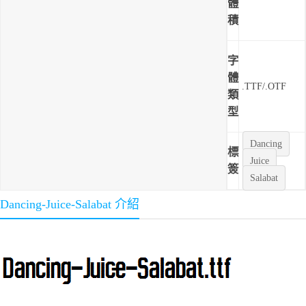
體
積
字
體
.TTF/.OTF
類
型
Dancing
標
Juice
簽
Salabat
Dancing-Juice-Salabat 介紹