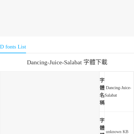
D fonts List
Dancing-Juice-Salabat 字體下載
字
體
Dancing-Juice-
名
Salabat
稱
字
體
unknown KB