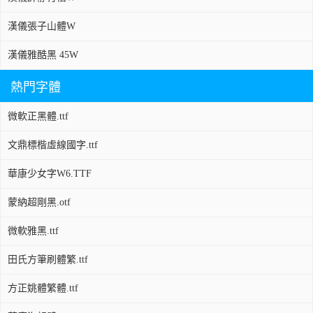
漢儀張子山體W
漢儀雅酷黑 45W
熱門字體
微軟正黑體.ttf
文鼎標楷虛線國字.ttf
華康少女字W6.TTF
蒙納超剛黑.otf
微軟雅黑.ttf
田氏方筆刷體繁.ttf
方正姚體繁體.ttf