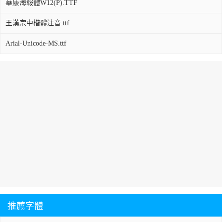
華康海報體W12(P).TTF
王漢宗中楷體注音.ttf
Arial-Unicode-MS.ttf
推薦字體