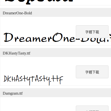
DreamerOne-Bold
字體下載
DKHastyTasty.ttf
字體下載
Damgram.ttf