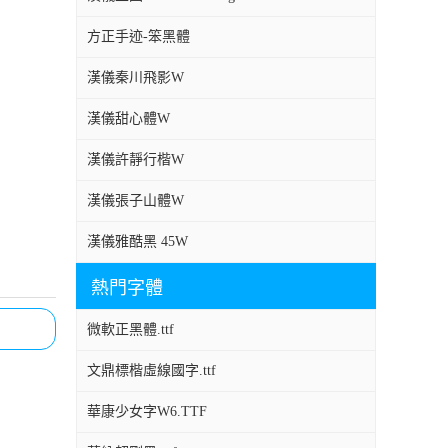
方正手迹-笨黑體
漢儀秦川飛影W
漢儀甜心體W
漢儀許靜行楷W
漢儀張子山體W
漢儀雅酷黑 45W
熱門字體
微軟正黑體.ttf
文鼎標楷虛線國字.ttf
華康少女字W6.TTF