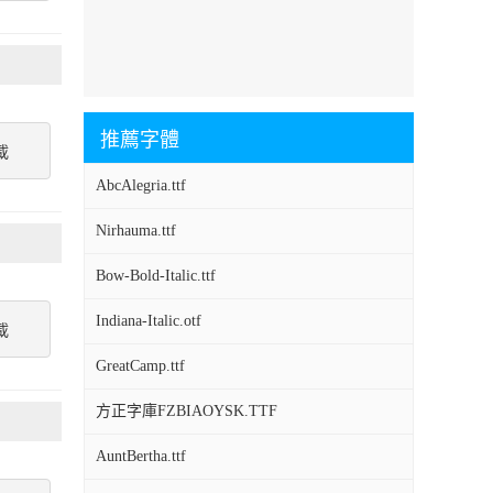
推薦字體
載
AbcAlegria.ttf
Nirhauma.ttf
Bow-Bold-Italic.ttf
Indiana-Italic.otf
載
GreatCamp.ttf
方正字庫FZBIAOYSK.TTF
AuntBertha.ttf