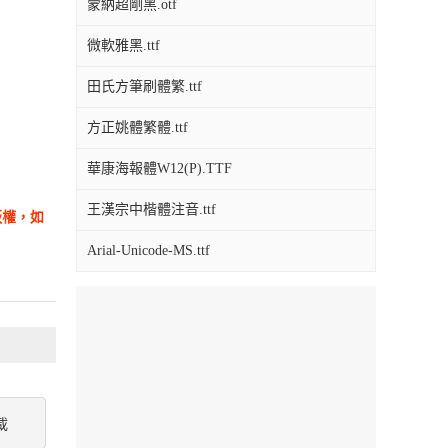
蒙納超剛黑.otf
微軟雅黑.ttf
田氏方筆刷體繁.ttf
方正姚體繁體.ttf
華康海報體W12(P).TTF
王漢宗中楷體注音.ttf
版權，如
Arial-Unicode-MS.ttf
載