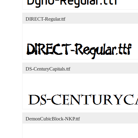
DIRECT-Regular.ttf
DS-CenturyCapitals.ttf
DemonCubicBlock-NKP.ttf