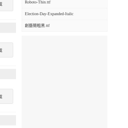
Roboto-Thin.ttf
載
Election-Day-Expanded-Italic
創藝簡粗黑.ttf
載
載