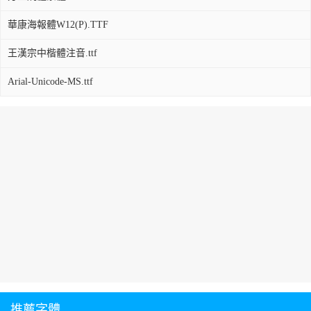
華康海報體W12(P).TTF
王漢宗中楷體注音.ttf
Arial-Unicode-MS.ttf
推薦字體