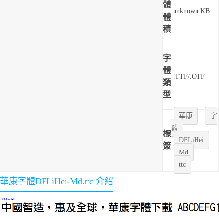
體
unknown KB
體
積
字
體
.TTF/.OTF
類
型
華康
字
體
標
DFLiHei
簽
Md
ttc
華康字體DFLiHei-Md.ttc 介紹