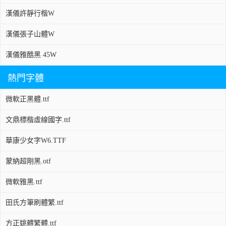
漢儀許靜行楷W
漢儀張子山體W
漢儀雅酷黑 45W
熱門字體
微軟正黑體.ttf
文鼎標楷虛線國字.ttf
華康少女字W6.TTF
蒙納超剛黑.otf
微軟雅黑.ttf
田氏方筆刷體繁.ttf
方正姚體繁體.ttf