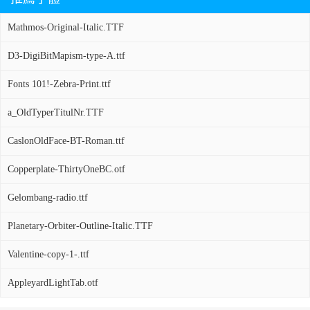
Mathmos-Original-Italic.TTF
D3-DigiBitMapism-type-A.ttf
Fonts 101!-Zebra-Print.ttf
a_OldTyperTitulNr.TTF
CaslonOldFace-BT-Roman.ttf
Copperplate-ThirtyOneBC.otf
Gelombang-radio.ttf
Planetary-Orbiter-Outline-Italic.TTF
Valentine-copy-1-.ttf
AppleyardLightTab.otf