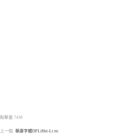
點擊量:
7438
上一個:
華康字體DFLiHei-Lt.ttc