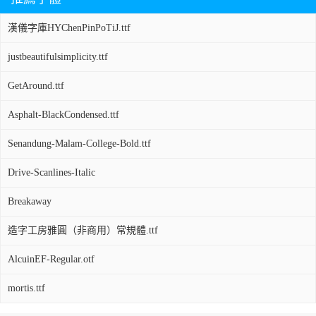
漢儀字庫HYChenPinPoTiJ.ttf
justbeautifulsimplicity.ttf
GetAround.ttf
Asphalt-BlackCondensed.ttf
Senandung-Malam-College-Bold.ttf
Drive-Scanlines-Italic
Breakaway
造字工房雅圓（非商用）常規體.ttf
AlcuinEF-Regular.otf
mortis.ttf