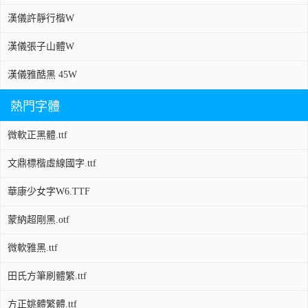
漢儀許靜行楷W
漢儀張子山體W
漢儀雅酷黑 45W
熱門字體
微軟正黑體.ttf
文鼎標楷虛線國字.ttf
華康少女字W6.TTF
蒙納超剛黑.otf
微軟雅黑.ttf
田氏方筆刷體繁.ttf
方正姚體繁體.ttf