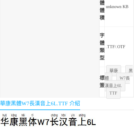
體
unknown KB
體
積
字
體
.TTF/.OTF
類
型
華康
黑
標
體
W7長
簽
漢音上6L
TTF
華康黑體W7長漢音上6L.TTF 介紹