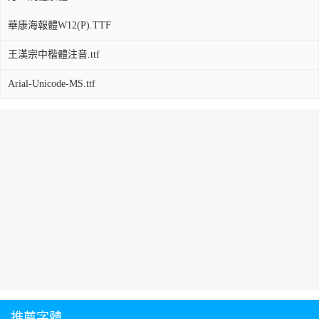
華康海報體W12(P).TTF
王漢宗中楷體注音.ttf
Arial-Unicode-MS.ttf
推薦字體