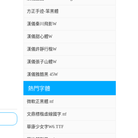
方正手迹-笨黑體
漢儀秦川飛影W
漢儀甜心體W
漢儀許靜行楷W
漢儀張子山體W
漢儀雅酷黑 45W
熱門字體
微軟正黑體.ttf
文鼎標楷虛線國字.ttf
華康少女字W6.TTF