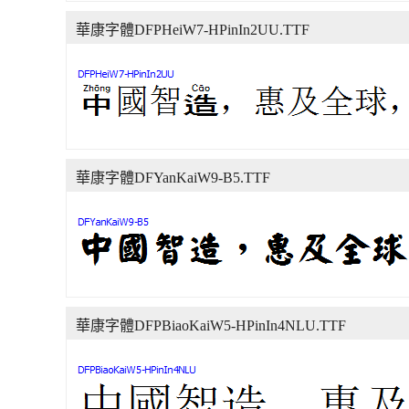
華康字體DFPHeiW7-HPinIn2UU.TTF
華康字體DFYanKaiW9-B5.TTF
華康字體DFPBiaoKaiW5-HPinIn4NLU.TTF