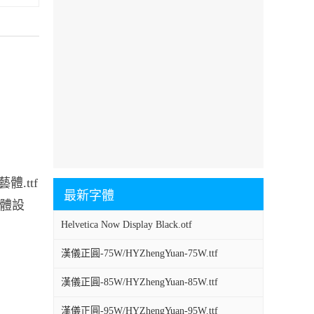
.ttf
最新字體
字體設
Helvetica Now Display Black.otf
漢儀正圓-75W/HYZhengYuan-75W.ttf
漢儀正圓-85W/HYZhengYuan-85W.ttf
漢儀正圓-95W/HYZhengYuan-95W.ttf