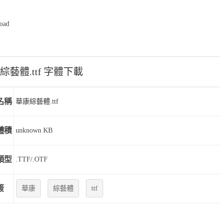
oad
綜藝體.ttf 字體下載
名稱
華康綜藝體.ttf
體積
unknown KB
類型
.TTF/.OTF
簽
華康
綜藝體
ttf