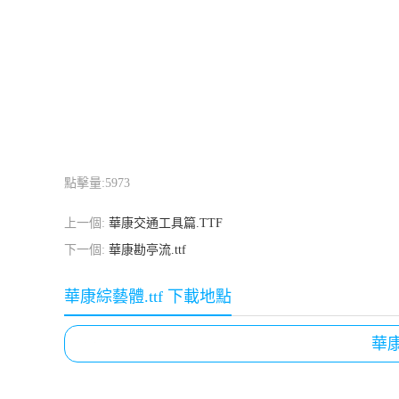
點擊量:
5973
上一個:
華康交通工具篇.TTF
下一個:
華康勘亭流.ttf
華康綜藝體.ttf 下載地點
華康