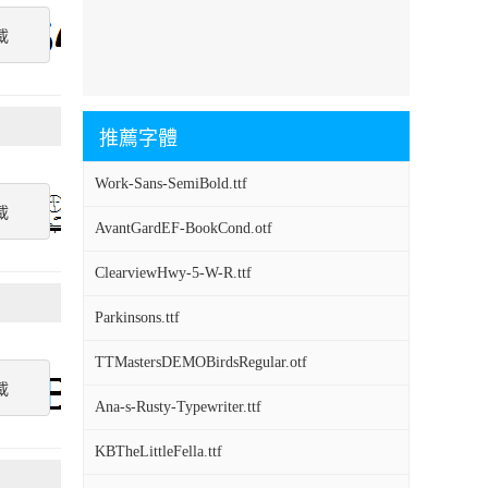
載
推薦字體
Work-Sans-SemiBold.ttf
載
AvantGardEF-BookCond.otf
ClearviewHwy-5-W-R.ttf
Parkinsons.ttf
TTMastersDEMOBirdsRegular.otf
載
Ana-s-Rusty-Typewriter.ttf
KBTheLittleFella.ttf