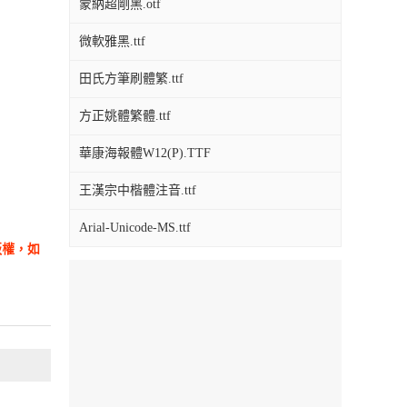
蒙納超剛黑.otf
微軟雅黑.ttf
田氏方筆刷體繁.ttf
方正姚體繁體.ttf
華康海報體W12(P).TTF
王漢宗中楷體注音.ttf
Arial-Unicode-MS.ttf
版權，如