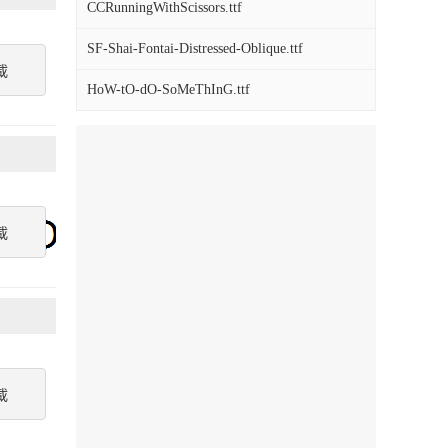
CCRunningWithScissors.ttf
SF-Shai-Fontai-Distressed-Oblique.ttf
載
HoW-tO-dO-SoMeThInG.ttf
載
載