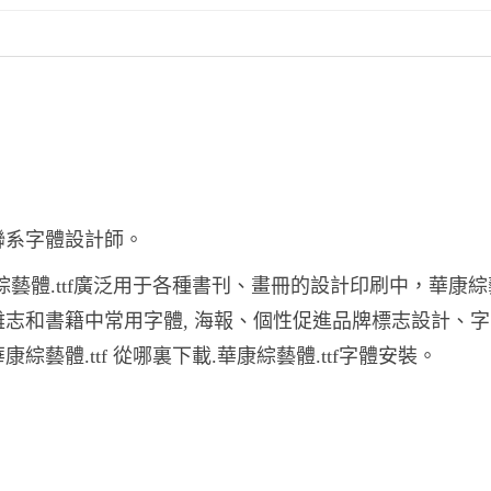
要聯系字體設計師。
綜藝體.ttf廣泛用于各種書刊、畫冊的設計印刷中，華康綜藝體
和雜志和書籍中常用字體, 海報、個性促進品牌標志設計、
綜藝體.ttf 從哪裏下載.華康綜藝體.ttf字體安裝。