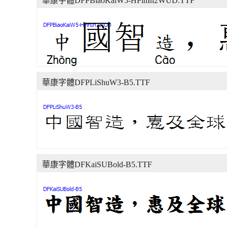
華康字體DFPBiaoKaiW5-HPinIn2WUD.TTF
華康字體DFPLiShuW3-B5.TTF
華康字體DFKaiSUBold-B5.TTF