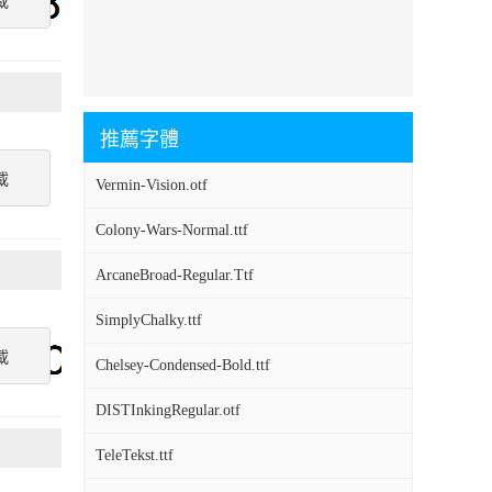
載
推薦字體
載
Vermin-Vision.otf
Colony-Wars-Normal.ttf
ArcaneBroad-Regular.Ttf
SimplyChalky.ttf
載
Chelsey-Condensed-Bold.ttf
DISTInkingRegular.otf
TeleTekst.ttf