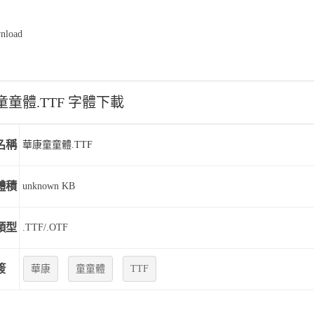
load
童體.TTF 字體下載
名稱
華康童童體.TTF
體積
unknown KB
類型
.TTF/.OTF
簽
華康
童童體
TTF