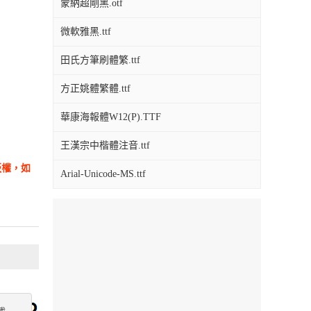
蒙納超剛黑.otf
微軟雅黑.ttf
田氏方筆刷體繁.ttf
方正姚體繁體.ttf
華康海報體W12(P).TTF
王漢宗中楷體注音.ttf
版權，如
Arial-Unicode-MS.ttf