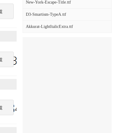
New-York-Escape-Title.ttf
載
D3-Smartism-TypeA.ttf
Akkurat-LightItalicExtra.ttf
載
載