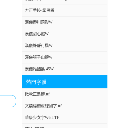
方正手迹-笨黑體
漢儀秦川飛影W
漢儀甜心體W
漢儀許靜行楷W
漢儀張子山體W
漢儀雅酷黑 45W
熱門字體
微軟正黑體.ttf
文鼎標楷虛線國字.ttf
華康少女字W6.TTF