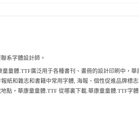
要聯系字體設計師。
華康童童體.TTF廣泛用于各種書刊、畫冊的設計印刷中，華
TF報紙和雜志和書籍中常用字體, 海報、個性促進品牌標
點，華康童童體.TTF 從哪裏下載.華康童童體.TTF字