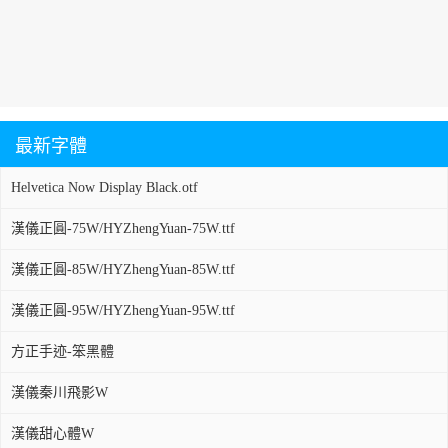
最新字體
Helvetica Now Display Black.otf
漢儀正圓-75W/HYZhengYuan-75W.ttf
漢儀正圓-85W/HYZhengYuan-85W.ttf
漢儀正圓-95W/HYZhengYuan-95W.ttf
方正手迹-笨黑體
漢儀秦川飛影W
漢儀甜心體W