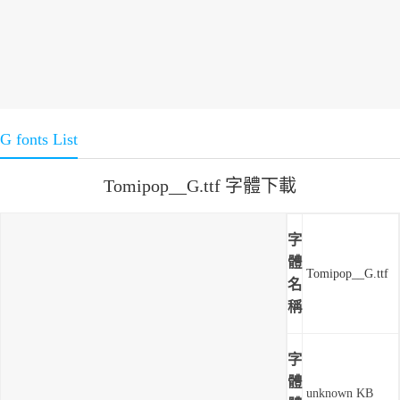
G fonts List
Tomipop__G.ttf 字體下載
字
體
Tomipop__G.ttf
名
稱
字
體
unknown KB