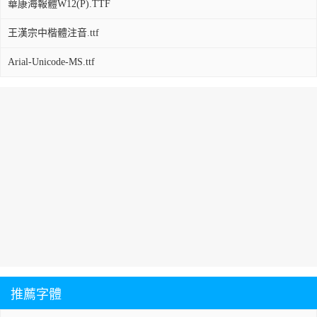
華康海報體W12(P).TTF
王漢宗中楷體注音.ttf
Arial-Unicode-MS.ttf
推薦字體