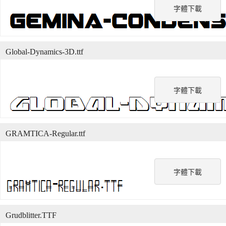
字體下載
Global-Dynamics-3D.ttf
字體下載
GRAMTICA-Regular.ttf
字體下載
Grudblitter.TTF