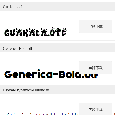
Guakala.otf
字體下載
Generica-Bold.otf
字體下載
Global-Dynamics-Outline.ttf
字體下載