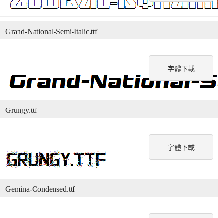
Grand-National-Semi-Italic.ttf
字體下載
Grungy.ttf
字體下載
Gemina-Condensed.ttf