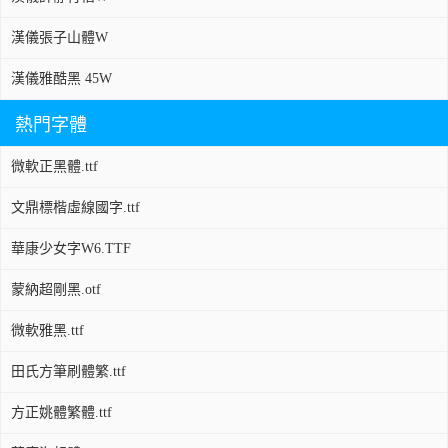
漢儀張子山體W
漢儀雅酷黑 45W
熱門字體
微軟正黑體.ttf
文鼎標楷虛線國字.ttf
華康少女字W6.TTF
蒙納超剛黑.otf
微軟雅黑.ttf
田氏方筆刷體繁.ttf
方正姚體繁體.ttf