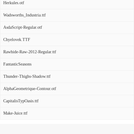
Herkules.otf
Wadsworths_Industria.ttf
AsdaScript-Regular.otf
Chyelovek.TTF
Rawhide-Raw-2012-Regular.ttf
FantasticSeasons
Thunder-Thighs-Shadow.ttf
AlphaGeometrique-Contour.otf
CapitalisTypOasis.ttf
Make-Juice.ttf