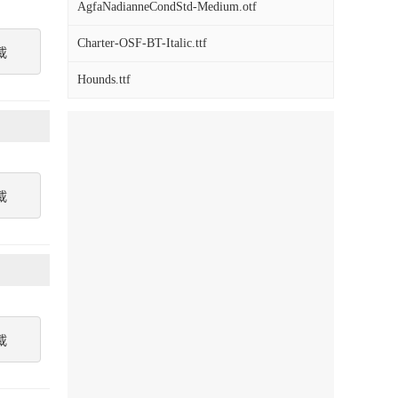
AgfaNadianneCondStd-Medium.otf
Charter-OSF-BT-Italic.ttf
載
Hounds.ttf
載
載