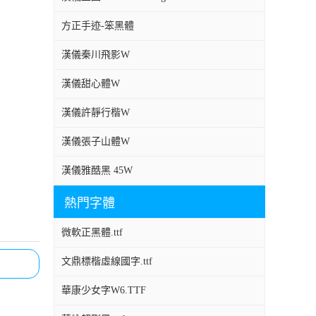
方正手迹-笨黑體
漢儀秦川飛影W
漢儀甜心體W
漢儀許靜行楷W
漢儀張子山體W
漢儀雅酷黑 45W
熱門字體
微軟正黑體.ttf
文鼎標楷虛線國字.ttf
華康少女字W6.TTF