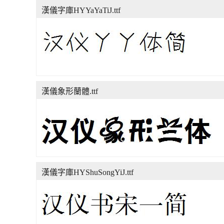
漢儀字庫HYYaYaTiJ.ttf
漢儀象形蘭體.ttf
漢儀字庫HYShuSongYiJ.ttf