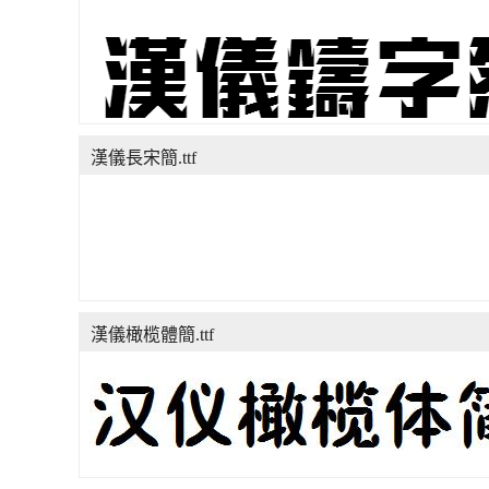
漢儀長宋簡.ttf
漢儀橄榄體簡.ttf