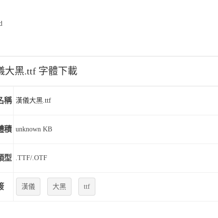
d
大黑.ttf 字體下載
名稱
漢儀大黑.ttf
體積
unknown KB
類型
.TTF/.OTF
簽
漢儀
大黑
ttf