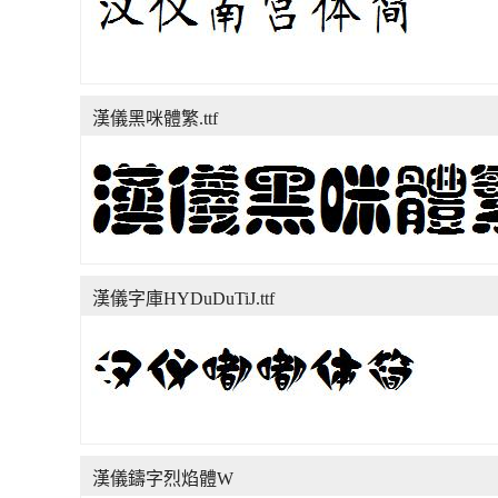
漢儀黑咪體繁.ttf
漢儀字庫HYDuDuTiJ.ttf
漢儀鑄字烈焰體W