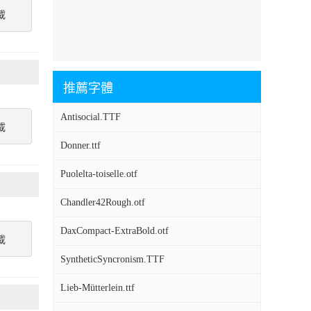
載
推薦字體
Antisocial.TTF
載
Donner.ttf
Puolelta-toiselle.otf
Chandler42Rough.otf
DaxCompact-ExtraBold.otf
載
SyntheticSyncronism.TTF
Lieb-Mütterlein.ttf