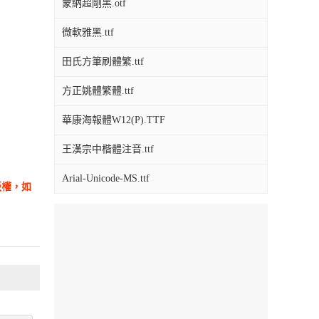
蒙納超剛黑.otf
微軟雅黑.ttf
田氏方筆刷體繁.ttf
方正姚體繁體.ttf
華康海報體W12(P).TTF
王漢宗中楷體注音.ttf
Arial-Unicode-MS.ttf
版權，如