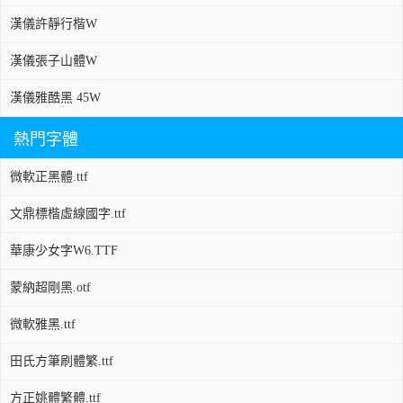
漢儀許靜行楷W
漢儀張子山體W
漢儀雅酷黑 45W
熱門字體
微軟正黑體.ttf
文鼎標楷虛線國字.ttf
華康少女字W6.TTF
蒙納超剛黑.otf
微軟雅黑.ttf
田氏方筆刷體繁.ttf
方正姚體繁體.ttf