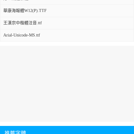
華康海報體W12(P).TTF
王漢宗中楷體注音.ttf
Arial-Unicode-MS.ttf
推薦字體