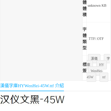
體
unknown KB
體
積
字
體
.TTF/.OTF
類
型
漢儀
字
標
庫
HY
簽
WenHei-
45W
ttf
漢儀字庫HYWenHei-45W.ttf 介紹