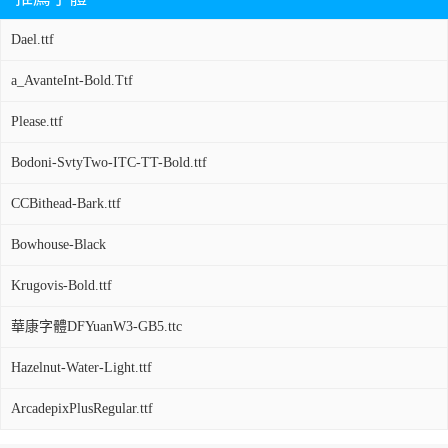
Dael.ttf
a_AvanteInt-Bold.Ttf
Please.ttf
Bodoni-SvtyTwo-ITC-TT-Bold.ttf
CCBithead-Bark.ttf
Bowhouse-Black
Krugovis-Bold.ttf
華康字體DFYuanW3-GB5.ttc
Hazelnut-Water-Light.ttf
ArcadepixPlusRegular.ttf