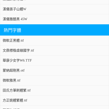
漢儀張子山體W
漢儀雅酷黑 45W
熱門字體
微軟正黑體.ttf
文鼎標楷虛線國字.ttf
華康少女字W6.TTF
蒙納超剛黑.otf
微軟雅黑.ttf
田氏方筆刷體繁.ttf
方正姚體繁體.ttf