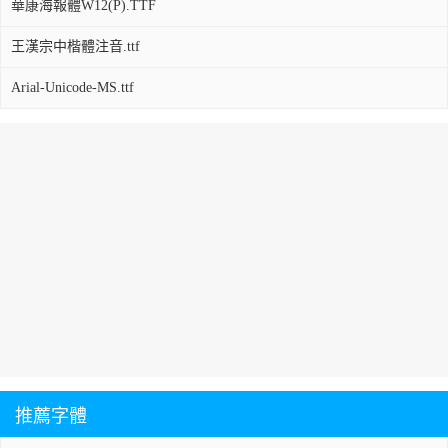
華康海報體W12(P).TTF
王漢宗中楷體注音.ttf
Arial-Unicode-MS.ttf
推薦字體