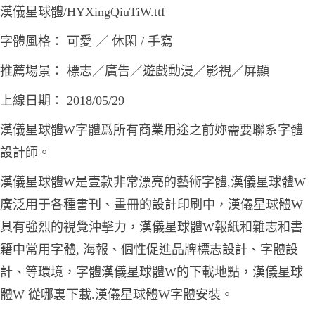
漢儀星球體/HYXingQiuTiW.ttf
字體風格： 可愛 ／ 休閑 / 手寫
推薦場景： 標志／廣告／遊戲動漫／影視／屏顯
上線日期： 2018/05/29
漢儀星球體W字體爲所有商業用途之前妳需要聯系字體
設計師。
漢儀星球體W是壹款非常漂亮的藝術字體,漢儀星球體W
廣泛用于各種書刊、畫冊的設計印刷中，漢儀星球體W
具有強烈的視覺沖擊力，漢儀星球體W報紙和雜志和書
籍中常用字體, 海報、個性促進品牌標志設計、字體設
計、等環境，字體漢儀星球體W的下載地點，漢儀星球
體W 從哪裏下載.漢儀星球體W字體安裝。