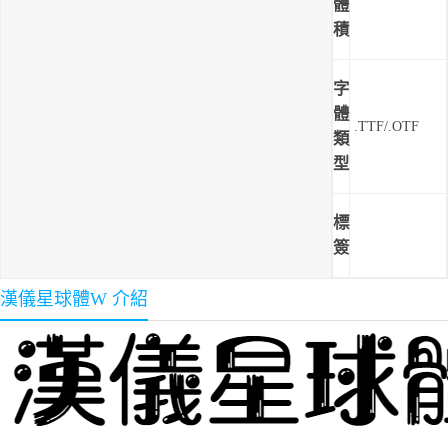
體
積
字
體
.TTF/.OTF
類
型
標
簽
漢儀星球體W 介紹