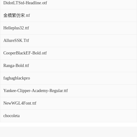
DidotLTStd-Headline.otf
金橋繁仿宋.ttf
Helleplus32.ttf
AllureSSK.Ttf
CooperBlackEF-Bold.otf
Ranga-Bold.ttf
faghagblackpro
Yankee-Clipper-Academy-Regular.ttf
NewWGL4Font.ttf
chocoleta