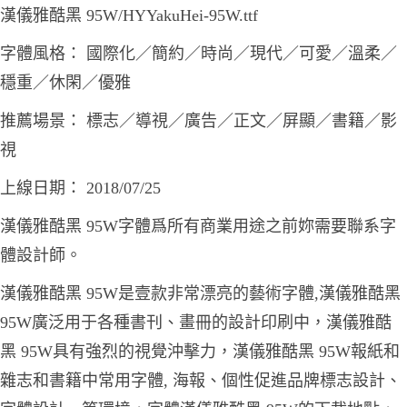
漢儀雅酷黑 95W/HYYakuHei-95W.ttf
字體風格： 國際化／簡約／時尚／現代／可愛／溫柔／
穩重／休閑／優雅
推薦場景： 標志／導視／廣告／正文／屏顯／書籍／影
視
上線日期： 2018/07/25
漢儀雅酷黑 95W字體爲所有商業用途之前妳需要聯系字
體設計師。
漢儀雅酷黑 95W是壹款非常漂亮的藝術字體,漢儀雅酷黑
95W廣泛用于各種書刊、畫冊的設計印刷中，漢儀雅酷
黑 95W具有強烈的視覺沖擊力，漢儀雅酷黑 95W報紙和
雜志和書籍中常用字體, 海報、個性促進品牌標志設計、