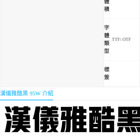
體
積
字
體
.TTF/.OTF
類
型
標
簽
漢儀雅酷黑 95W 介紹