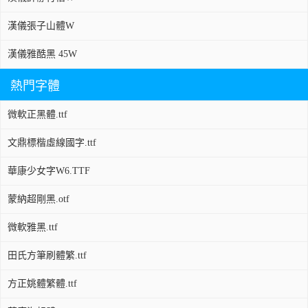
漢儀張子山體W
漢儀雅酷黑 45W
熱門字體
微軟正黑體.ttf
文鼎標楷虛線國字.ttf
華康少女字W6.TTF
蒙納超剛黑.otf
微軟雅黑.ttf
田氏方筆刷體繁.ttf
方正姚體繁體.ttf