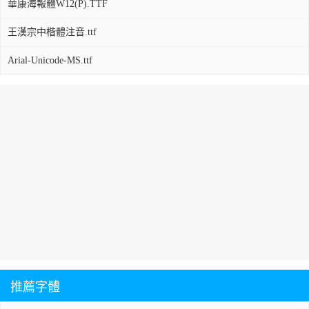
華康海報體W12(P).TTF
王漢宗中楷體注音.ttf
Arial-Unicode-MS.ttf
推薦字體