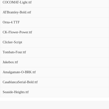
COCOMAT-Light.ttf
ATBramley-Bold.otf
Orna-4.TTF
CK-Flower-Power.ttf
Clicker-Script
Tombats-Four.ttf
Jukebox.ttf
Amalgamate-O-BRK.ttf
CasablancaSerial-Bold.ttf
Seaside-Heights.ttf