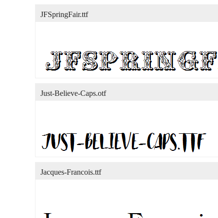
JFSpringFair.ttf
Just-Believe-Caps.otf
Jacques-Francois.ttf