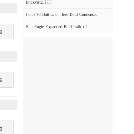
lindkvist2.TTF
Fonts 98-Bottles-of-Beer-Bold-Condensed-
Italic.ttf
Star-Eagle-Expanded-Bold-Italic.ttf
載
載
載