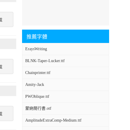
載
推薦字體
EraysWriting
BLNK-Taper-Lucker.ttf
載
Chainprinter.ttf
Amity-Jack
PWOblique.ttf
蒙納簡行書.otf
載
AmplitudeExtraComp-Medium.ttf