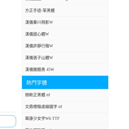
方正手迹-笨黑體
漢儀秦川飛影W
漢儀甜心體W
漢儀許靜行楷W
漢儀張子山體W
漢儀雅酷黑 45W
熱門字體
微軟正黑體.ttf
文鼎標楷虛線國字.ttf
華康少女字W6.TTF