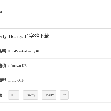
ad
wrty-Hearty.ttf 字體下載
名稱
JLR-Pawrty-Hearty.ttf
體積
unknown KB
類型
.TTF/.OTF
簽
JLR
Pawrty
Hearty
ttf