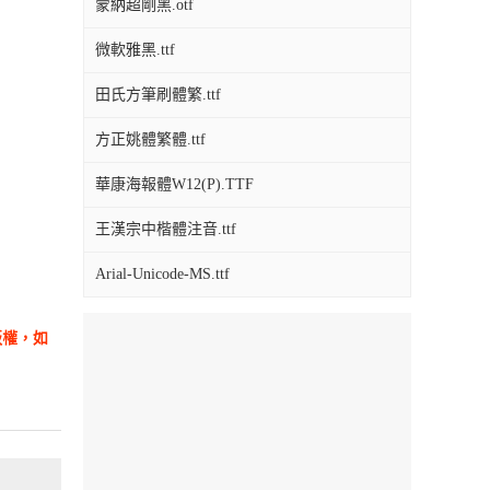
蒙納超剛黑.otf
微軟雅黑.ttf
田氏方筆刷體繁.ttf
方正姚體繁體.ttf
華康海報體W12(P).TTF
王漢宗中楷體注音.ttf
Arial-Unicode-MS.ttf
版權，如