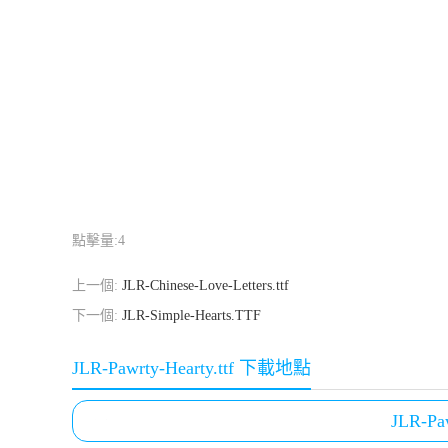
點擊量:
4
上一個:
JLR-Chinese-Love-Letters.ttf
下一個:
JLR-Simple-Hearts.TTF
JLR-Pawrty-Hearty.ttf 下載地點
JLR-Paw