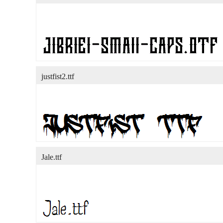
justfist2.ttf
Jale.ttf