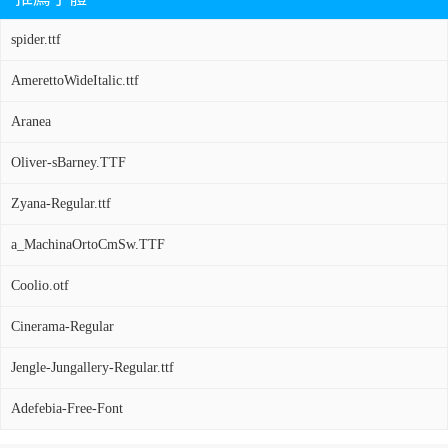
spider.ttf
AmerettoWideItalic.ttf
Aranea
Oliver-sBarney.TTF
Zyana-Regular.ttf
a_MachinaOrtoCmSw.TTF
Coolio.otf
Cinerama-Regular
Jengle-Jungallery-Regular.ttf
Adefebia-Free-Font