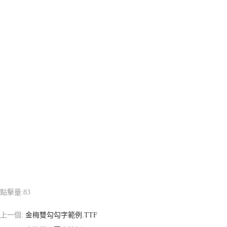
點擊量:
83
上一個:
金梅雙勾勾字範例.TTF