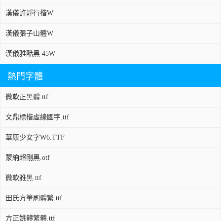
漢儀許靜行楷W
漢儀張子山體W
漢儀雅酷黑 45W
熱門字體
微軟正黑體.ttf
文鼎標楷虛線國字.ttf
華康少女字W6.TTF
蒙納超剛黑.otf
微軟雅黑.ttf
田氏方筆刷體繁.ttf
方正姚體繁體.ttf