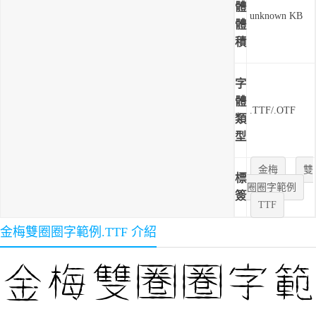
體
unknown KB
體
積
字
體
.TTF/.OTF
類
型
金梅
雙
標
圈圈字範例
簽
TTF
金梅雙圈圈字範例.TTF 介紹