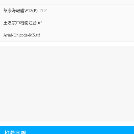
華康海報體W12(P).TTF
王漢宗中楷體注音.ttf
Arial-Unicode-MS.ttf
推薦字體