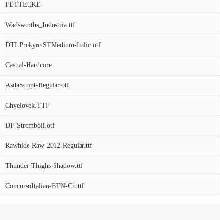
FETTECKE
Wadsworths_Industria.ttf
DTLProkyonSTMedium-Italic.otf
Casual-Hardcore
AsdaScript-Regular.otf
Chyelovek.TTF
DF-Stromboli.otf
Rawhide-Raw-2012-Regular.ttf
Thunder-Thighs-Shadow.ttf
ConcursoItalian-BTN-Cn.ttf