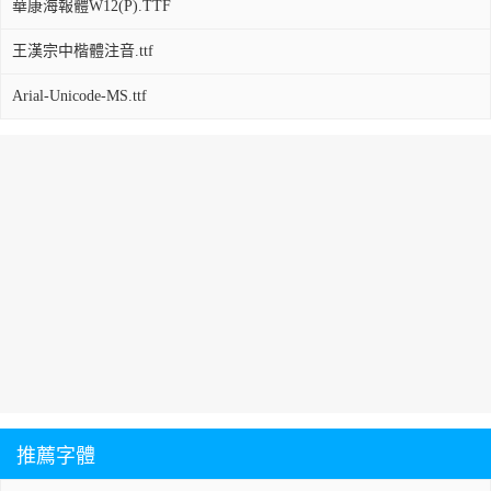
華康海報體W12(P).TTF
王漢宗中楷體注音.ttf
Arial-Unicode-MS.ttf
推薦字體