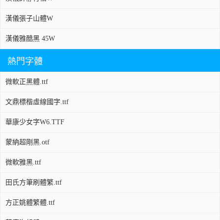
漢儀張子山體W
漢儀雅酷黑 45W
熱門字體
微軟正黑體.ttf
文鼎標楷虛線國字.ttf
華康少女字W6.TTF
蒙納超剛黑.otf
微軟雅黑.ttf
田氏方筆刷體繁.ttf
方正姚體繁體.ttf