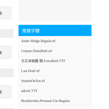
載
推薦字體
Ander-Hedge-Regular.ttf
Centaur-DemiBold.otf
載
方正卓越體-簡-ExtraBold.TTF
Last-Draft.ttf
StuntinOnYou.ttf
adlock.TTF
載
Brasileirinha-Personal-Use-Regular