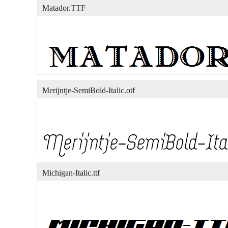
Matador.TTF
Merijntje-SemiBold-Italic.otf
Michigan-Italic.ttf