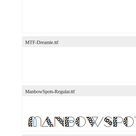
MTF-Dreamie.ttf
ManbowSpots-Regular.ttf