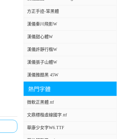
方正手迹-笨黑體
漢儀秦川飛影W
漢儀甜心體W
漢儀許靜行楷W
漢儀張子山體W
漢儀雅酷黑 45W
熱門字體
微軟正黑體.ttf
文鼎標楷虛線國字.ttf
華康少女字W6.TTF