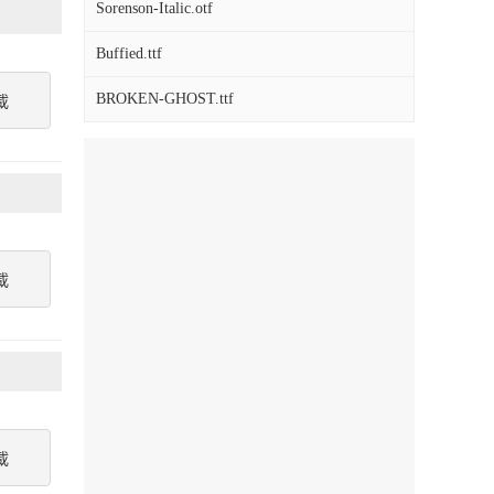
Sorenson-Italic.otf
Buffied.ttf
BROKEN-GHOST.ttf
載
載
載