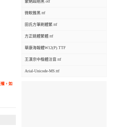
蒙納超剛黑.otf
微軟雅黑.ttf
田氏方筆刷體繁.ttf
方正姚體繁體.ttf
華康海報體W12(P).TTF
王漢宗中楷體注音.ttf
Arial-Unicode-MS.ttf
版權，如