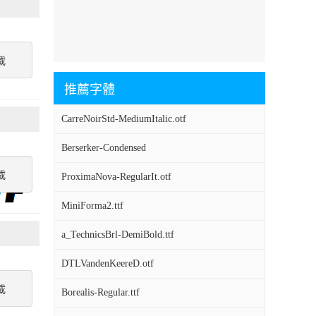
載
推薦字體
CarreNoirStd-MediumItalic.otf
Berserker-Condensed
載
ProximaNova-RegularIt.otf
MiniForma2.ttf
a_TechnicsBrl-DemiBold.ttf
DTLVandenKeereD.otf
載
Borealis-Regular.ttf