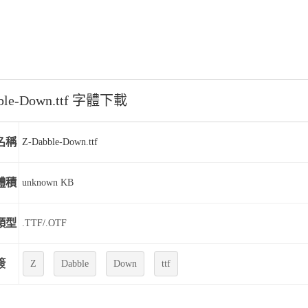
ble-Down.ttf 字體下載
名稱
Z-Dabble-Down.ttf
體積
unknown KB
類型
.TTF/.OTF
簽
Z
Dabble
Down
ttf