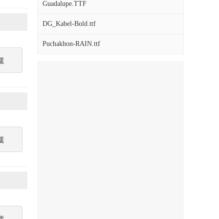
Guadalupe.TTF
DG_Kabel-Bold.ttf
Puchakhon-RAIN.ttf
載
載