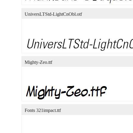
UniversLTStd-LightCnObl.otf
Mighty-Zeo.ttf
Fonts 321impact.ttf