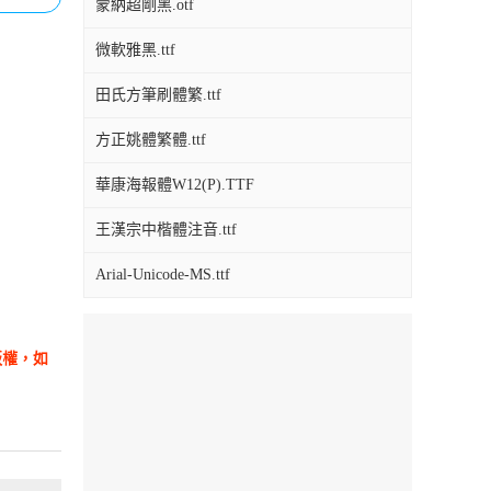
蒙納超剛黑.otf
微軟雅黑.ttf
田氏方筆刷體繁.ttf
方正姚體繁體.ttf
華康海報體W12(P).TTF
王漢宗中楷體注音.ttf
Arial-Unicode-MS.ttf
版權，如