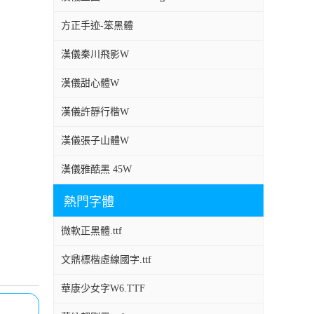
方正手迹-笨黑體
漢儀秦川飛影W
漢儀甜心體W
漢儀許靜行楷W
漢儀張子山體W
漢儀雅酷黑 45W
熱門字體
微軟正黑體.ttf
文鼎標楷虛線國字.ttf
華康少女字W6.TTF