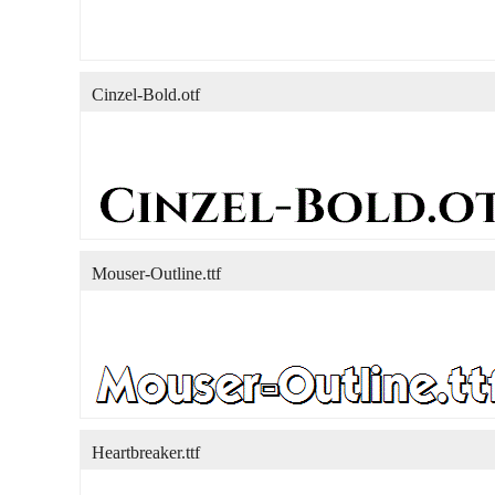
Cinzel-Bold.otf
Mouser-Outline.ttf
Heartbreaker.ttf