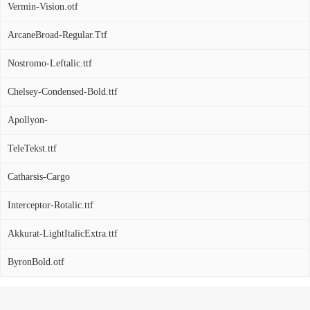
Vermin-Vision.otf
ArcaneBroad-Regular.Ttf
Nostromo-Leftalic.ttf
Chelsey-Condensed-Bold.ttf
Apollyon-
TeleTekst.ttf
Catharsis-Cargo
Interceptor-Rotalic.ttf
Akkurat-LightItalicExtra.ttf
ByronBold.otf