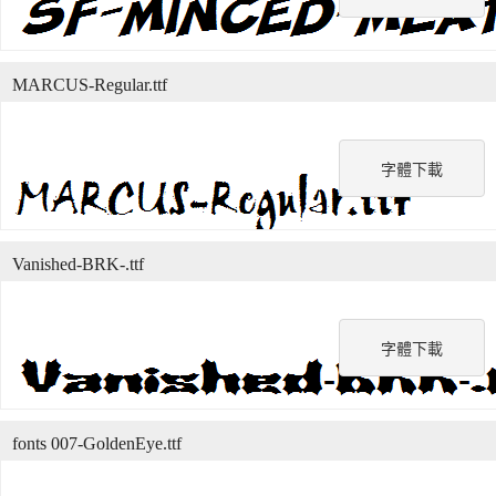
MARCUS-Regular.ttf
字體下載
Vanished-BRK-.ttf
字體下載
fonts 007-GoldenEye.ttf