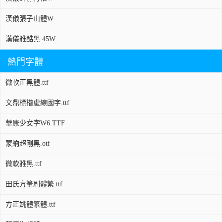
漢儀張子山體W
漢儀雅酷黑 45W
熱門字體
微軟正黑體.ttf
文鼎標楷虛線國字.ttf
華康少女字W6.TTF
蒙納超剛黑.otf
微軟雅黑.ttf
田氏方筆刷體繁.ttf
方正姚體繁體.ttf