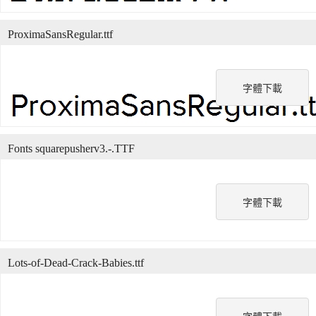
ProximaSansRegular.ttf
字體下載
Fonts squarepusherv3.-.TTF
字體下載
Lots-of-Dead-Crack-Babies.ttf