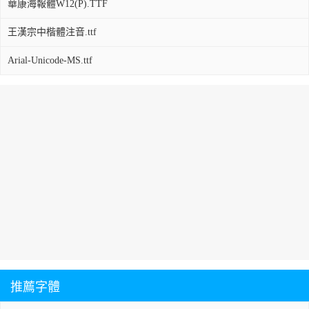
華康海報體W12(P).TTF
王漢宗中楷體注音.ttf
Arial-Unicode-MS.ttf
推薦字體