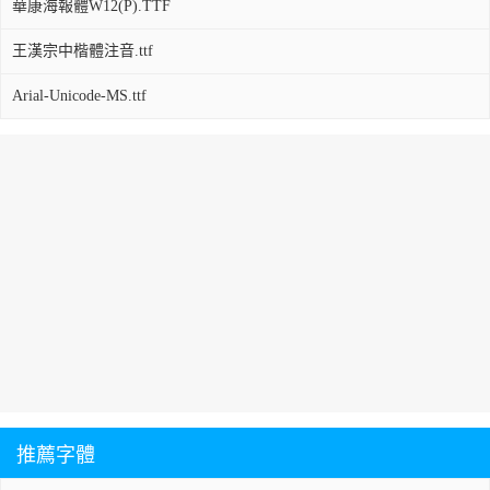
華康海報體W12(P).TTF
王漢宗中楷體注音.ttf
Arial-Unicode-MS.ttf
推薦字體