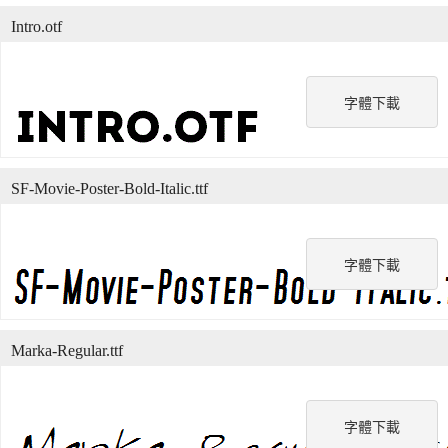
Intro.otf
字體下載
SF-Movie-Poster-Bold-Italic.ttf
字體下載
Marka-Regular.ttf
字體下載