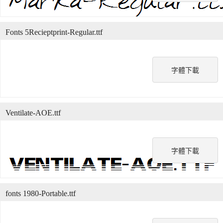
Fonts 5Recieptprint-Regular.ttf
字體下載
Ventilate-AOE.ttf
字體下載
fonts 1980-Portable.ttf