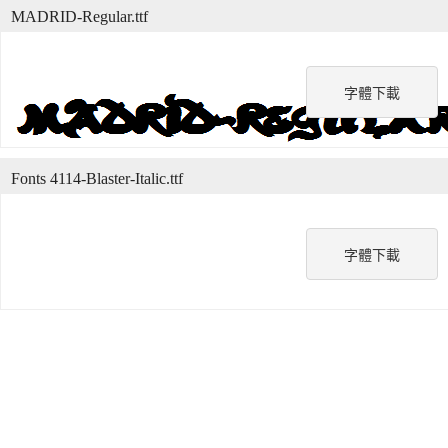
MADRID-Regular.ttf
字體下載
Fonts 4114-Blaster-Italic.ttf
字體下載