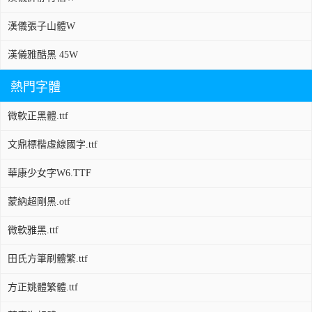
漢儀張子山體W
漢儀雅酷黑 45W
熱門字體
微軟正黑體.ttf
文鼎標楷虛線國字.ttf
華康少女字W6.TTF
蒙納超剛黑.otf
微軟雅黑.ttf
田氏方筆刷體繁.ttf
方正姚體繁體.ttf