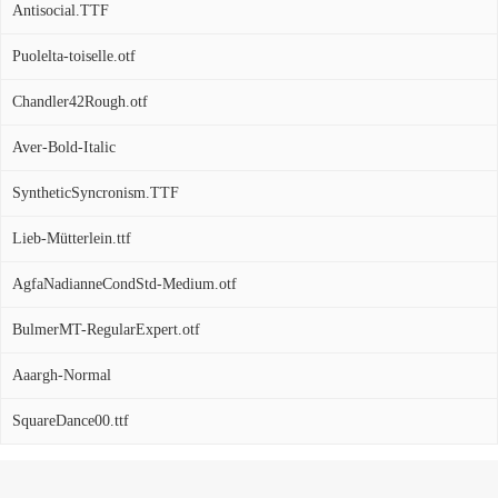
Antisocial.TTF
Puolelta-toiselle.otf
Chandler42Rough.otf
Aver-Bold-Italic
SyntheticSyncronism.TTF
Lieb-Mütterlein.ttf
AgfaNadianneCondStd-Medium.otf
BulmerMT-RegularExpert.otf
Aaargh-Normal
SquareDance00.ttf