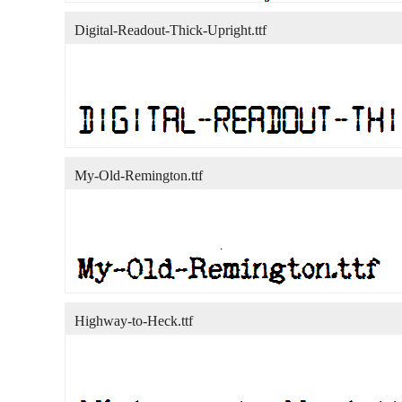
Digital-Readout-Thick-Upright.ttf
My-Old-Remington.ttf
Highway-to-Heck.ttf