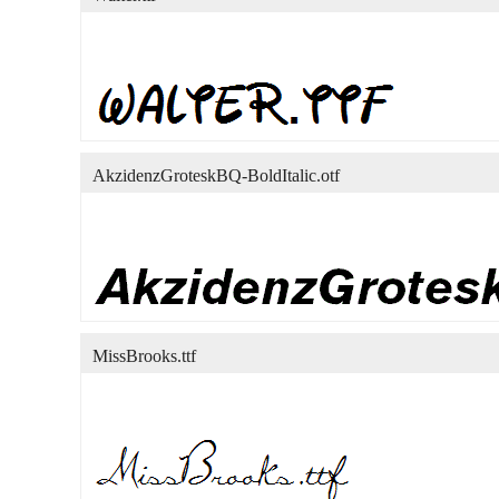
AkzidenzGroteskBQ-BoldItalic.otf
MissBrooks.ttf