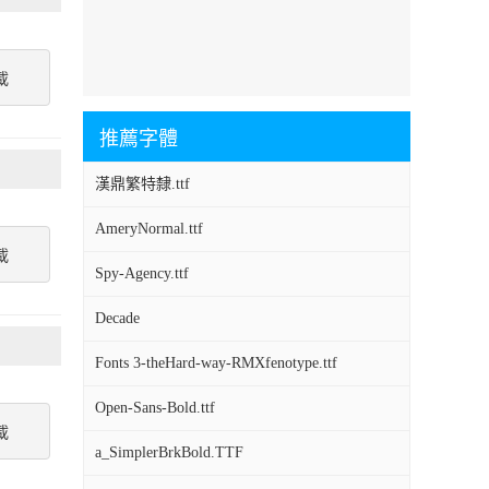
載
推薦字體
漢鼎繁特隸.ttf
AmeryNormal.ttf
載
Spy-Agency.ttf
Decade
Fonts 3-theHard-way-RMXfenotype.ttf
Open-Sans-Bold.ttf
載
a_SimplerBrkBold.TTF