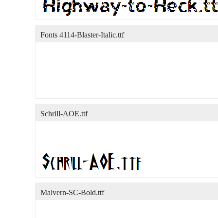
Fonts 4114-Blaster-Italic.ttf
Schrill-AOE.ttf
Malvern-SC-Bold.ttf