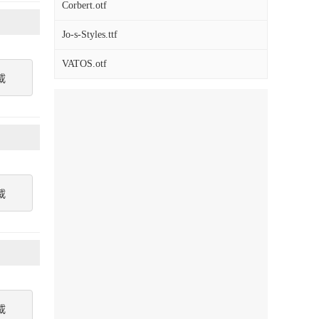
Corbert.otf
Jo-s-Styles.ttf
VATOS.otf
載
載
載