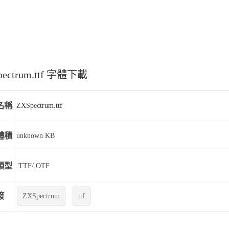
pectrum.ttf 字體下載
名稱
ZXSpectrum.ttf
體積
unknown KB
類型
.TTF/.OTF
簽
ZXSpectrum
ttf