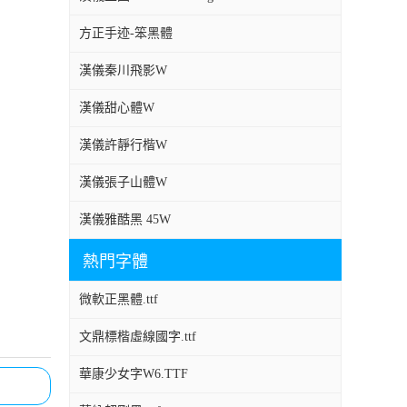
方正手迹-笨黑體
漢儀秦川飛影W
漢儀甜心體W
漢儀許靜行楷W
漢儀張子山體W
漢儀雅酷黑 45W
熱門字體
微軟正黑體.ttf
文鼎標楷虛線國字.ttf
華康少女字W6.TTF