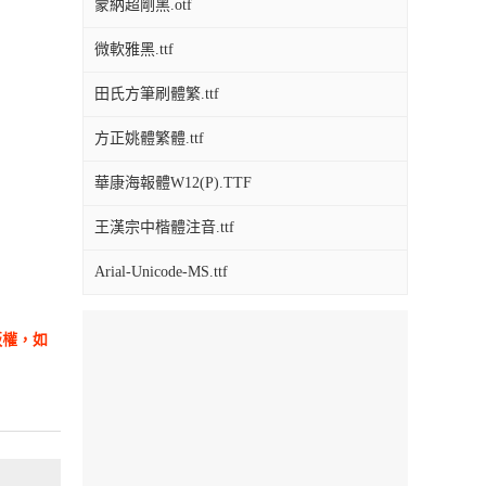
蒙納超剛黑.otf
微軟雅黑.ttf
田氏方筆刷體繁.ttf
方正姚體繁體.ttf
華康海報體W12(P).TTF
王漢宗中楷體注音.ttf
Arial-Unicode-MS.ttf
版權，如