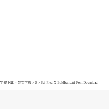
字體下載
>
英文字體
>
S
> Sci-Fied-X-BoldItalic.ttf Font Download