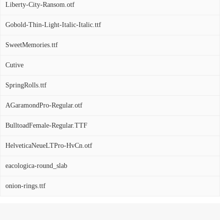
Liberty-City-Ransom.otf
Gobold-Thin-Light-Italic-Italic.ttf
SweetMemories.ttf
Cutive
SpringRolls.ttf
AGaramondPro-Regular.otf
BulltoadFemale-Regular.TTF
HelveticaNeueLTPro-HvCn.otf
eacologica-round_slab
onion-rings.ttf