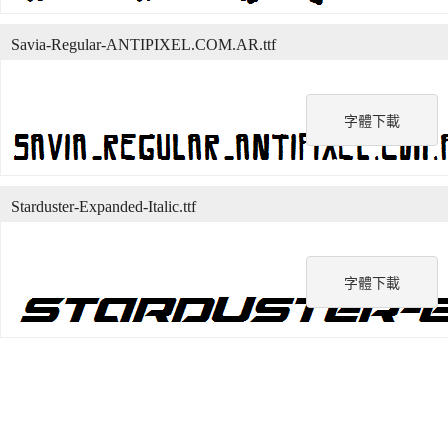
Savia-Regular-ANTIPIXEL.COM.AR.ttf
字體下載
Starduster-Expanded-Italic.ttf
字體下載