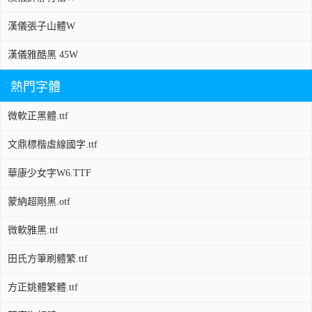
漢儀張子山體W
漢儀雅酷黑 45W
熱門字體
微軟正黑體.ttf
文鼎標楷虛線國字.ttf
華康少女字W6.TTF
蒙納超剛黑.otf
微軟雅黑.ttf
田氏方筆刷體繁.ttf
方正姚體繁體.ttf