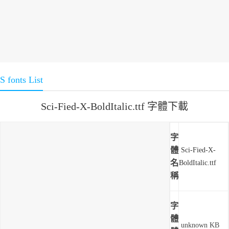
S fonts List
Sci-Fied-X-BoldItalic.ttf 字體下載
字
體
Sci-Fied-X-
名
BoldItalic.ttf
稱
字
體
unknown KB