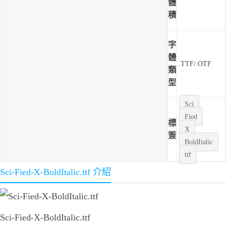
體
積
字
體
.TTF/.OTF
類
型
Sci
Fied
標
X
簽
BoldItalic
ttf
Sci-Fied-X-BoldItalic.ttf 介紹
Sci-Fied-X-BoldItalic.ttf