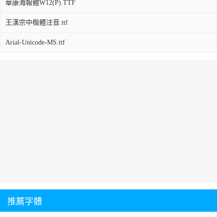
華康海報體W12(P).TTF
王漢宗中楷體注音.ttf
Arial-Unicode-MS.ttf
推薦字體