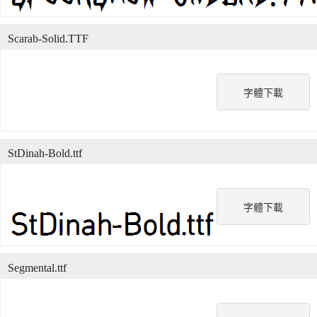
Scarab-Solid.TTF
字體下載
StDinah-Bold.ttf
字體下載
Segmental.ttf