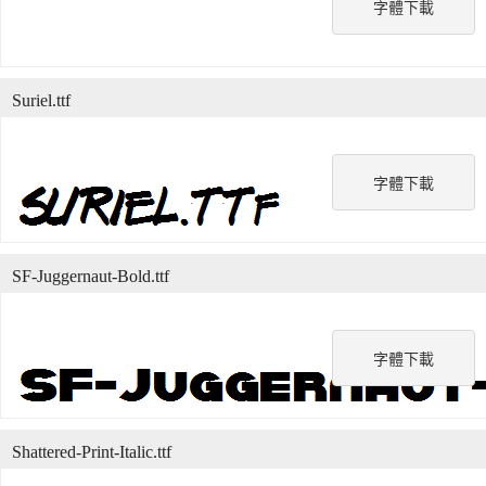
字體下載
Suriel.ttf
字體下載
SF-Juggernaut-Bold.ttf
字體下載
Shattered-Print-Italic.ttf