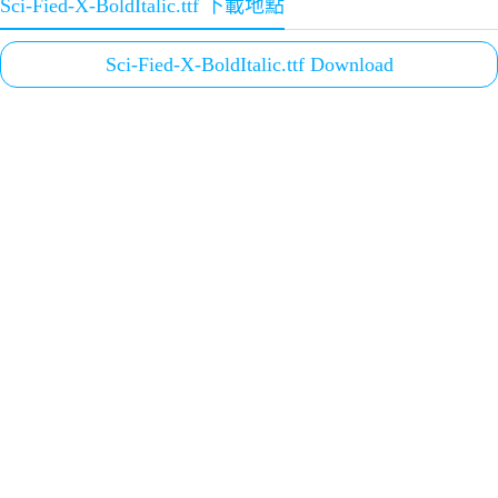
Sci-Fied-X-BoldItalic.ttf 下載地點
Sci-Fied-X-BoldItalic.ttf Download