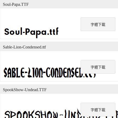
Soul-Papa.TTF
字體下載
Sable-Lion-Condensed.ttf
字體下載
SpookShow-Undead.TTF
字體下載