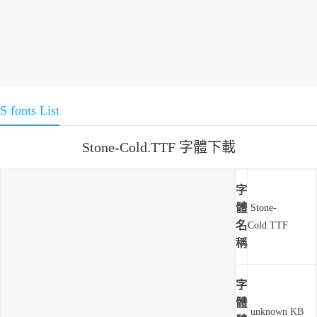
S fonts List
Stone-Cold.TTF 字體下載
字
體
Stone-
名
Cold.TTF
稱
字
體
unknown KB