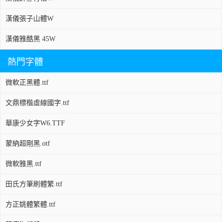
漢儀張子山體W
漢儀雅酷黑 45W
熱門字體
微軟正黑體.ttf
文鼎標楷虛線國字.ttf
華康少女字W6.TTF
蒙納超剛黑.otf
微軟雅黑.ttf
田氏方筆刷體繁.ttf
方正姚體繁體.ttf