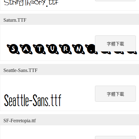
Saturn.TTF
字體下載
Seattle-Sans.TTF
字體下載
SF-Ferretopia.ttf