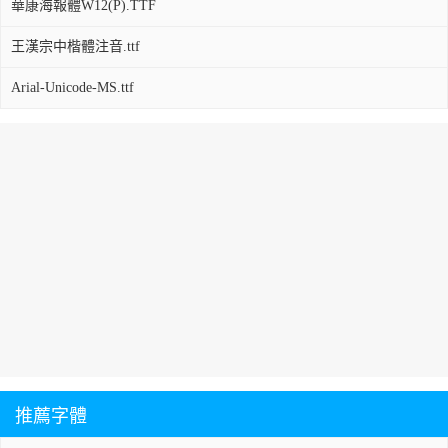
華康海報體W12(P).TTF
王漢宗中楷體注音.ttf
Arial-Unicode-MS.ttf
推薦字體