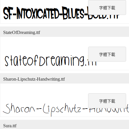
字體下載
StateOfDreaming.ttf
字體下載
Sharon-Lipschutz-Handwriting.ttf
字體下載
Sura.ttf