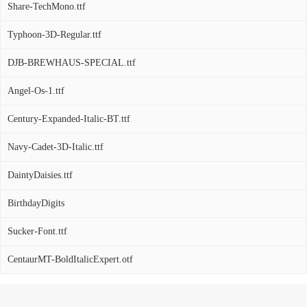
Share-TechMono.ttf
Typhoon-3D-Regular.ttf
DJB-BREWHAUS-SPECIAL.ttf
Angel-Os-1.ttf
Century-Expanded-Italic-BT.ttf
Navy-Cadet-3D-Italic.ttf
DaintyDaisies.ttf
BirthdayDigits
Sucker-Font.ttf
CentaurMT-BoldItalicExpert.otf