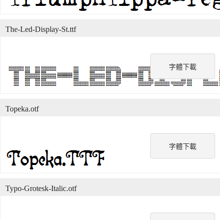
The-Led-Display-St.ttf
字體下載
Topeka.otf
字體下載
Typo-Grotesk-Italic.otf