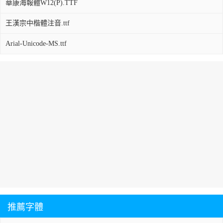
華康海報體W12(P).TTF
王漢宗中楷體注音.ttf
Arial-Unicode-MS.ttf
推薦字體