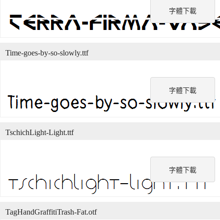
字體下載
Time-goes-by-so-slowly.ttf
字體下載
TschichLight-Light.ttf
字體下載
TagHandGraffitiTrash-Fat.otf