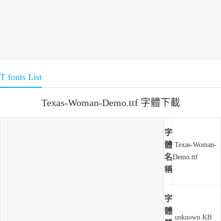
T fonts List
Texas-Woman-Demo.ttf 字體下載
字
體
Texas-Woman-
名
Demo.ttf
稱
字
體
unknown KB