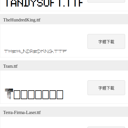
TheHundredKing.ttf
字體下載
Tram.ttf
字體下載
Terra-Firma-Laser.ttf