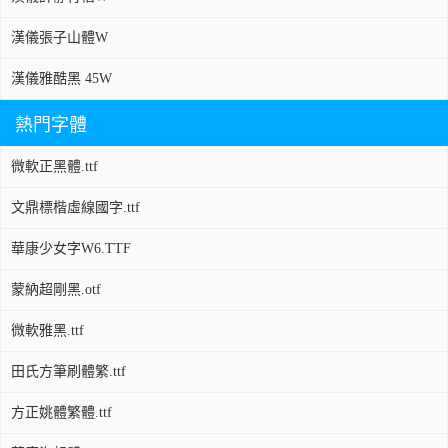
漢儀張子山體W
漢儀雅酷黑 45W
熱門字體
微軟正黑體.ttf
文鼎標楷虛線國字.ttf
華康少女字W6.TTF
蒙納超剛黑.otf
微軟雅黑.ttf
田氏方筆刷體繁.ttf
方正姚體繁體.ttf