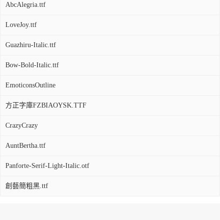
AbcAlegria.ttf
LoveJoy.ttf
Guazhiru-Italic.ttf
Bow-Bold-Italic.ttf
EmoticonsOutline
方正字庫FZBIAOYSK.TTF
CrazyCrazy
AuntBertha.ttf
Panforte-Serif-Light-Italic.otf
創藝簡粗黑.ttf