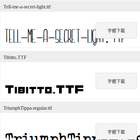
Tell-me-a-secret-light.ttf
字體下載
Tibitto.TTF
字體下載
TriumphTippa-regular.ttf
字體下載