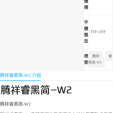
體
積
字
體
.TTF/.OTF
類
型
標
腾祥
睿
簽
黑简-W2
腾祥睿黑简-W2 介紹
腾祥睿黑简-W2