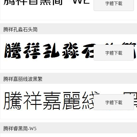
字體下載
腾祥孔淼石头简
字體下載
腾祥嘉丽线波黑繁
字體下載
腾祥睿黑简-W5