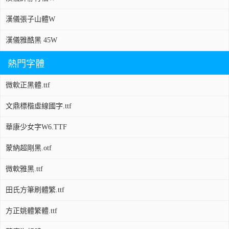
漢儀張子山體W
漢儀雅酷黑 45W
熱門字體
微軟正黑體.ttf
文鼎標楷虛線國字.ttf
華康少女字W6.TTF
蒙納超剛黑.otf
微軟雅黑.ttf
田氏方筆刷體繁.ttf
方正姚體繁體.ttf