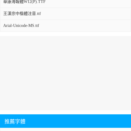
華康海報體W12(P).TTF
王漢宗中楷體注音.ttf
Arial-Unicode-MS.ttf
推薦字體