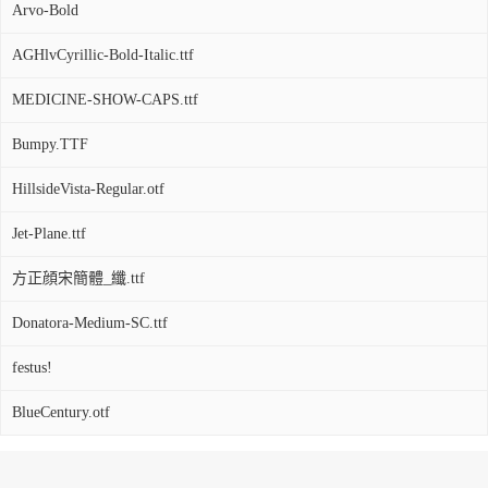
Arvo-Bold
AGHlvCyrillic-Bold-Italic.ttf
MEDICINE-SHOW-CAPS.ttf
Bumpy.TTF
HillsideVista-Regular.otf
Jet-Plane.ttf
方正顔宋簡體_纖.ttf
Donatora-Medium-SC.ttf
festus!
BlueCentury.otf