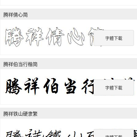
腾祥倩心简
字體下載
腾祥伯当行楷简
字體下載
腾祥铁山硬隶繁