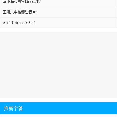
華康海報體W12(P).TTF
王漢宗中楷體注音.ttf
Arial-Unicode-MS.ttf
推薦字體