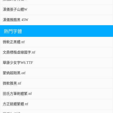
漢儀張子山體W
漢儀雅酷黑 45W
熱門字體
微軟正黑體.ttf
文鼎標楷虛線國字.ttf
華康少女字W6.TTF
蒙納超剛黑.otf
微軟雅黑.ttf
田氏方筆刷體繁.ttf
方正姚體繁體.ttf