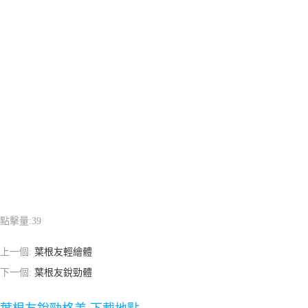
點擊量:
39
上一個:
葉根友輕繪體
下一個:
葉根友銳勁體