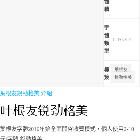
體
積
字
體
.TTF/.OTF
類
型
標
葉根友
簽
銳勁格美
葉根友銳勁格美 介紹
葉根友字體2016年始全面開啓收費模式，個人使用2-10
元/字體,銳勁格美