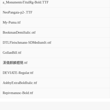
a_MonumentoTitulRg-Bold.TTF
NeoPangaia-p2-.TTF
My-Puma.ttf
BookmanDemiItalic.otf
DTLFleischmann-SDMediumIt.otf
GollanBill.ttf
漢儀麒麟體簡.ttf
DEVIATE-Regular.ttf
AshbyExtraBoldItalic.ttf
Repivmanusc-Bold.ttf