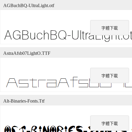
AGBuchBQ-UltraLight.otf
字體下載
AstraAfsb07LightO.TTF
字體下載
Alt-Binaries-Fonts.Ttf
字體下載