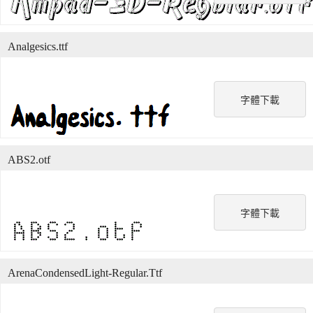
Analgesics.ttf
字體下載
ABS2.otf
字體下載
ArenaCondensedLight-Regular.Ttf