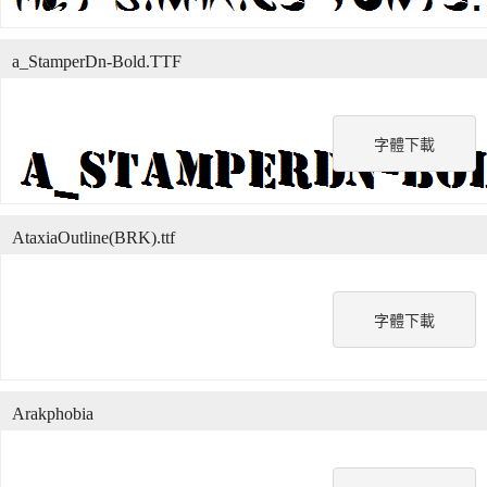
a_StamperDn-Bold.TTF
字體下載
AtaxiaOutline(BRK).ttf
字體下載
Arakphobia