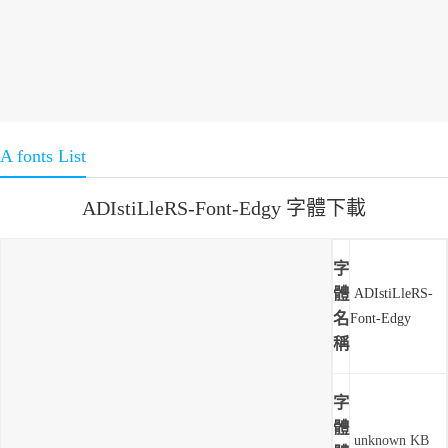
A fonts List
ADIstiLleRS-Font-Edgy 字體下載
字
體
ADIstiLleRS-
名
Font-Edgy
稱
字
體
unknown KB