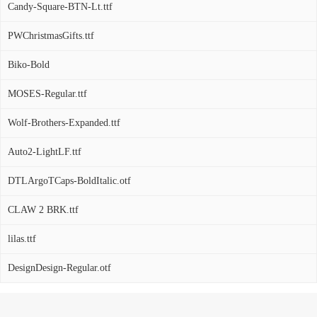
Candy-Square-BTN-Lt.ttf
PWChristmasGifts.ttf
Biko-Bold
MOSES-Regular.ttf
Wolf-Brothers-Expanded.ttf
Auto2-LightLF.ttf
DTLArgoTCaps-BoldItalic.otf
CLAW 2 BRK.ttf
lilas.ttf
DesignDesign-Regular.otf