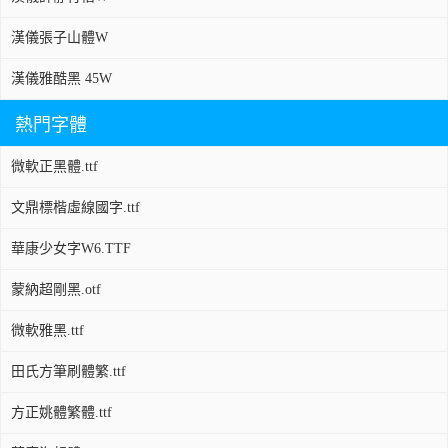
漢儀張子山體W
漢儀雅酷黑 45W
熱門字體
微軟正黑體.ttf
文鼎標楷虛線國字.ttf
華康少女字W6.TTF
蒙納超剛黑.otf
微軟雅黑.ttf
田氏方筆刷體繁.ttf
方正姚體繁體.ttf