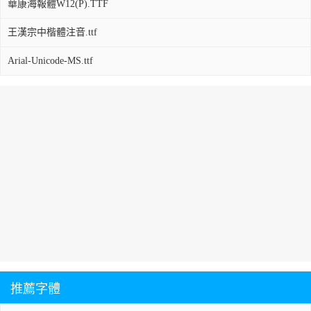
華康海報體W12(P).TTF
王漢宗中楷體注音.ttf
Arial-Unicode-MS.ttf
推薦字體