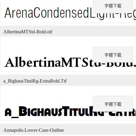
字體下載
AlbertinaMTStd-Bold.otf
字體下載
a_BighausTitulRg-ExtraBold.Ttf
字體下載
Annapolis-Lower-Case-Outline