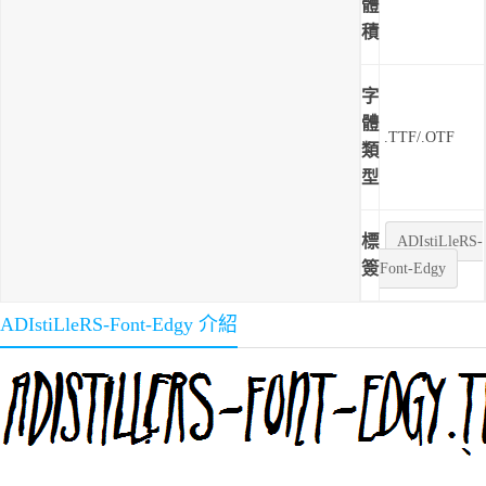
體
積
字
體
.TTF/.OTF
類
型
標
ADIstiLleRS-
簽
Font-Edgy
ADIstiLleRS-Font-Edgy 介紹