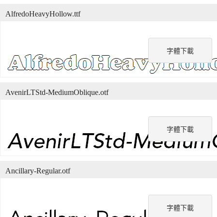
AlfredoHeavyHollow.ttf
字體下載
AvenirLTStd-MediumOblique.otf
字體下載
Ancillary-Regular.otf
字體下載