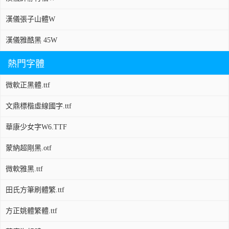
漢儀張子山體W
漢儀雅酷黑 45W
熱門字體
微軟正黑體.ttf
文鼎標楷虛線國字.ttf
華康少女字W6.TTF
蒙納超剛黑.otf
微軟雅黑.ttf
田氏方筆刷體繁.ttf
方正姚體繁體.ttf