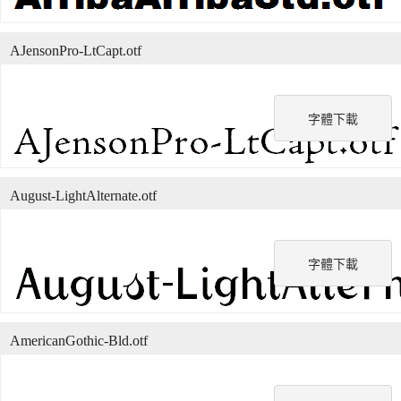
AJensonPro-LtCapt.otf
字體下載
August-LightAlternate.otf
字體下載
AmericanGothic-Bld.otf