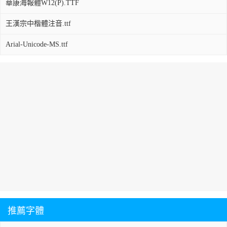
華康海報體W12(P).TTF
王漢宗中楷體注音.ttf
Arial-Unicode-MS.ttf
推薦字體