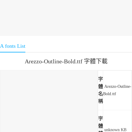
A fonts List
Arezzo-Outline-Bold.ttf 字體下載
字
體
Arezzo-Outline-
名
Bold.ttf
稱
字
體
unknown KB