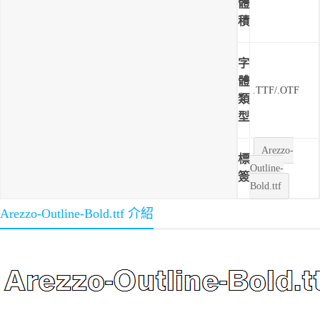
體
積
字
體
.TTF/.OTF
類
型
Arezzo-
標
Outline-
簽
Bold.ttf
Arezzo-Outline-Bold.ttf 介紹