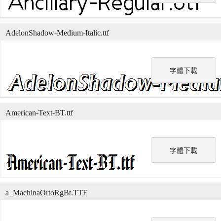
AdelonShadow-Medium-Italic.ttf
字體下載
American-Text-BT.ttf
字體下載
a_MachinaOrtoRgBt.TTF