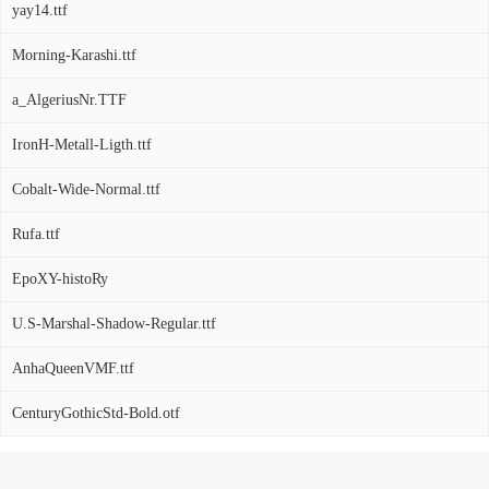
yay14.ttf
Morning-Karashi.ttf
a_AlgeriusNr.TTF
IronH-Metall-Ligth.ttf
Cobalt-Wide-Normal.ttf
Rufa.ttf
EpoXY-histoRy
U.S-Marshal-Shadow-Regular.ttf
AnhaQueenVMF.ttf
CenturyGothicStd-Bold.otf