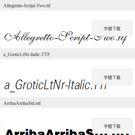
Allegretto-Script-Two.ttf
字體下載
a_GroticLtNr-Italic.TTF
字體下載
ArribaArribaStd.otf
字體下載