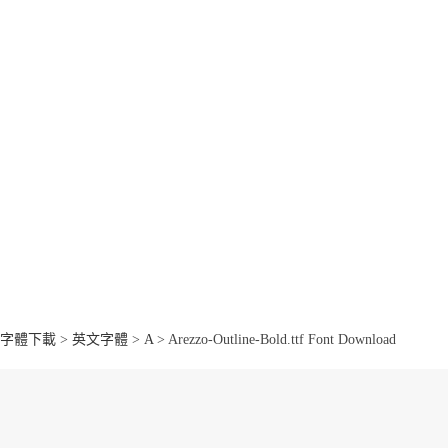
字體下載
>
英文字體
>
A
> Arezzo-Outline-Bold.ttf Font Download