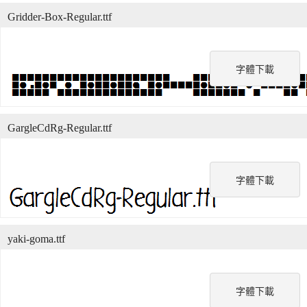
Gridder-Box-Regular.ttf
字體下載
GargleCdRg-Regular.ttf
字體下載
yaki-goma.ttf
字體下載