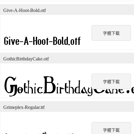
Give-A-Hoot-Bold.otf
字體下載
GothicBirthdayCake.otf
字體下載
Grimeplex-Regular.ttf
字體下載