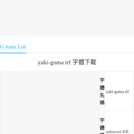
G fonts List
yaki-goma.ttf 字體下載
字
體
yaki-goma.ttf
名
稱
字
體
unknown KB