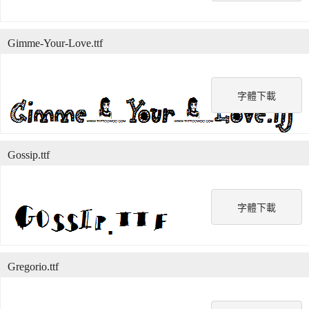
Gimme-Your-Love.ttf
字體下載
Gossip.ttf
字體下載
Gregorio.ttf