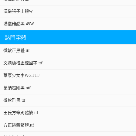
漢儀張子山體W
漢儀雅酷黑 45W
熱門字體
微軟正黑體.ttf
文鼎標楷虛線國字.ttf
華康少女字W6.TTF
蒙納超剛黑.otf
微軟雅黑.ttf
田氏方筆刷體繁.ttf
方正姚體繁體.ttf