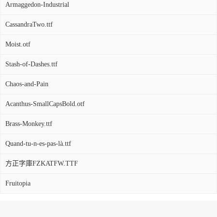
Armaggedon-Industrial
CassandraTwo.ttf
Moist.otf
Stash-of-Dashes.ttf
Chaos-and-Pain
Acanthus-SmallCapsBold.otf
Brass-Monkey.ttf
Quand-tu-n-es-pas-là.ttf
方正字庫FZKATFW.TTF
Fruitopia