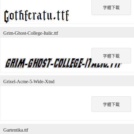
字體下載
Grim-Ghost-College-Italic.ttf
字體下載
Grixel-Acme-5-Wide-Xtnd
字體下載
Gartentika.ttf