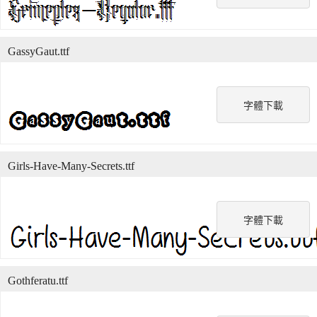
GassyGaut.ttf
字體下載
Girls-Have-Many-Secrets.ttf
字體下載
Gothferatu.ttf