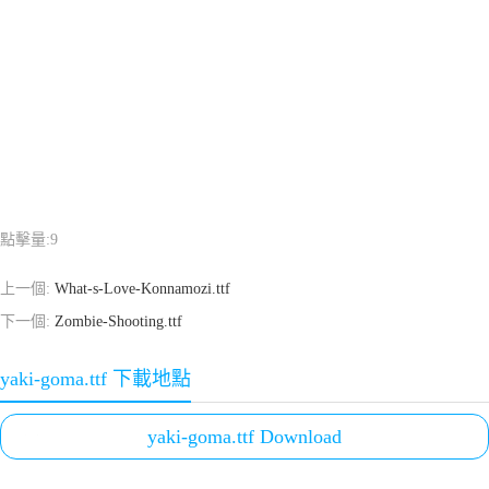
點擊量:
9
上一個:
What-s-Love-Konnamozi.ttf
下一個:
Zombie-Shooting.ttf
yaki-goma.ttf 下載地點
yaki-goma.ttf Download