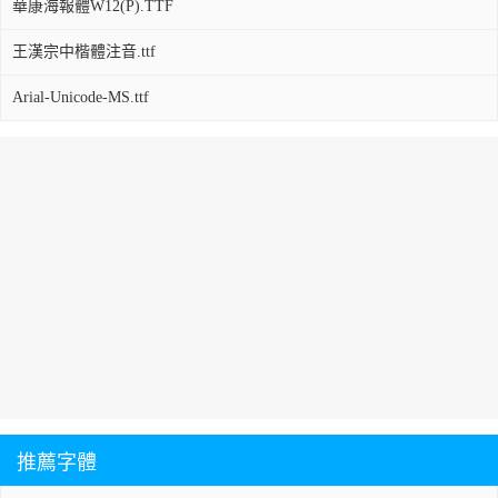
華康海報體W12(P).TTF
王漢宗中楷體注音.ttf
Arial-Unicode-MS.ttf
推薦字體