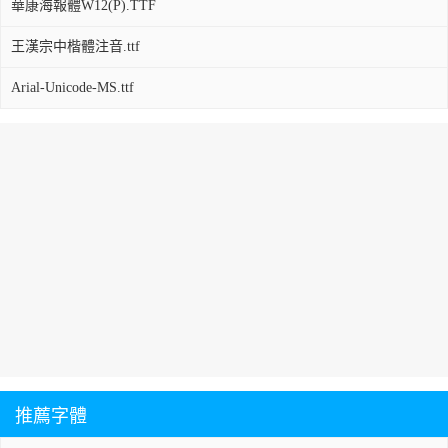
華康海報體W12(P).TTF
王漢宗中楷體注音.ttf
Arial-Unicode-MS.ttf
推薦字體