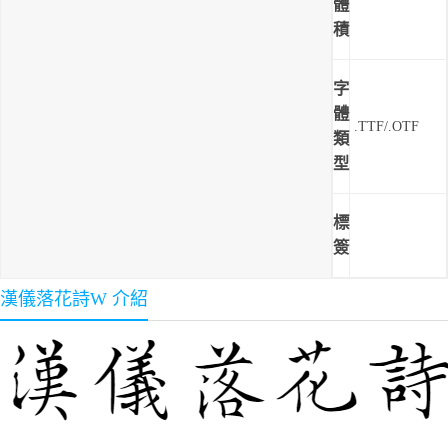
體
積
字
體
.TTF/.OTF
類
型
標
簽
漢儀落花詩W 介紹