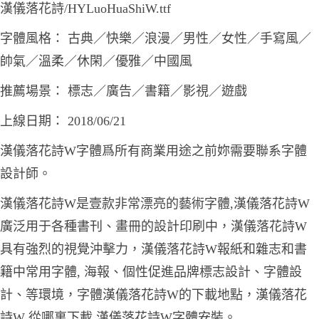
漢儀落花詩/HYLuoHuaShiW.ttf
字體風格： 古典／快樂／浪漫／男性／女性／手寫風／
帥氣／溫柔／休閑／優雅／中國風
推薦場景： 標志／廣告／書籍／影視／遊戲
上線日期： 2018/06/21
漢儀落花詩W字體爲所有商業用途之前妳需要聯系字體
設計師。
漢儀落花詩W是壹款非常漂亮的藝術字體,漢儀落花詩W
廣泛用于各種書刊、畫冊的設計印刷中，漢儀落花詩W
具有強烈的視覺沖擊力，漢儀落花詩W報紙和雜志和書
籍中常用字體, 海報、個性促進品牌標志設計、字體設
計、等環境，字體漢儀落花詩W的下載地點，漢儀落花
詩W 從哪裏下載.漢儀落花詩W字體安裝。