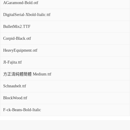
AGaramond-Bold.otf
DigitalSerial-Xbold-Italic.ttf
BulletMix2.TTF
Corpid-Black.otf
HeavyEquipment.otf
JI-Fajita.ttf
方正清純體簡體 Medium.ttf
Schnaubelt.ttf
BlockWood.ttf
F-ck-Beans-Bold-Italic