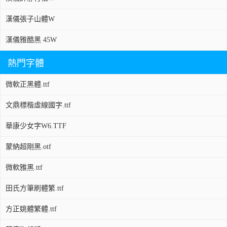
漢儀張子山體W
漢儀雅酷黑 45W
熱門字體
微軟正黑體.ttf
文鼎標楷虛線國字.ttf
華康少女字W6.TTF
蒙納超剛黑.otf
微軟雅黑.ttf
田氏方筆刷體繁.ttf
方正姚體繁體.ttf