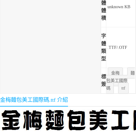
體
unknown KB
體
積
字
體
.TTF/.OTF
類
型
金梅
麵
標
包美工國際
簽
碼
ttf
金梅麵包美工國際碼.ttf 介紹