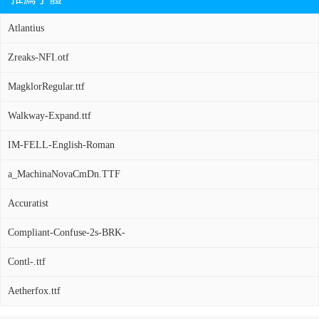
Atlantius
Zreaks-NFI.otf
MagklorRegular.ttf
Walkway-Expand.ttf
IM-FELL-English-Roman
a_MachinaNovaCmDn.TTF
Accuratist
Compliant-Confuse-2s-BRK-
Contl-.ttf
Aetherfox.ttf