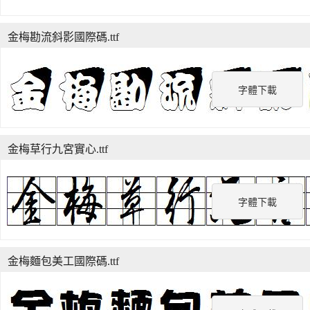
金梅勘流斜影國際碼.ttf
字體下載
金梅草行九宮實心.ttf
字體下載
金梅麵包美工國際碼.ttf