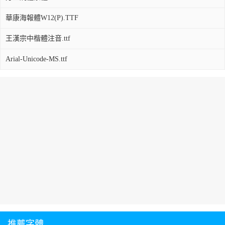
華康海報體W12(P).TTF
王漢宗中楷體注音.ttf
Arial-Unicode-MS.ttf
推薦字體