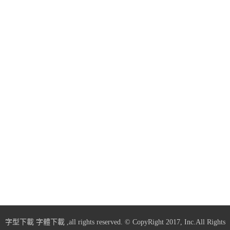
字型下載
字體下載
,all rights reserved. © CopyRight 2017, Inc.All Rights