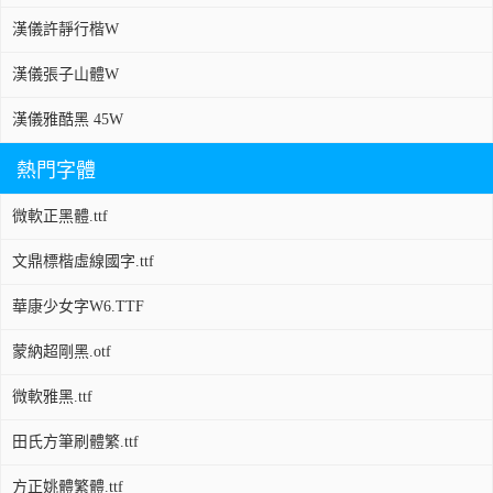
漢儀許靜行楷W
漢儀張子山體W
漢儀雅酷黑 45W
熱門字體
微軟正黑體.ttf
文鼎標楷虛線國字.ttf
華康少女字W6.TTF
蒙納超剛黑.otf
微軟雅黑.ttf
田氏方筆刷體繁.ttf
方正姚體繁體.ttf