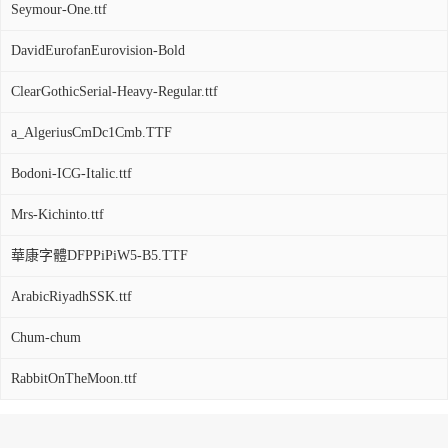
Seymour-One.ttf
DavidEurofanEurovision-Bold
ClearGothicSerial-Heavy-Regular.ttf
a_AlgeriusCmDc1Cmb.TTF
Bodoni-ICG-Italic.ttf
Mrs-Kichinto.ttf
華康字體DFPPiPiW5-B5.TTF
ArabicRiyadhSSK.ttf
Chum-chum
RabbitOnTheMoon.ttf