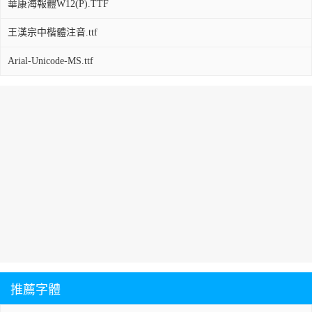
華康海報體W12(P).TTF
王漢宗中楷體注音.ttf
Arial-Unicode-MS.ttf
推薦字體