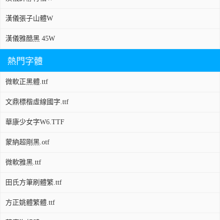
漢儀張子山體W
漢儀雅酷黑 45W
熱門字體
微軟正黑體.ttf
文鼎標楷虛線國字.ttf
華康少女字W6.TTF
蒙納超剛黑.otf
微軟雅黑.ttf
田氏方筆刷體繁.ttf
方正姚體繁體.ttf