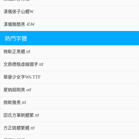
漢儀張子山體W
漢儀雅酷黑 45W
熱門字體
微軟正黑體.ttf
文鼎標楷虛線國字.ttf
華康少女字W6.TTF
蒙納超剛黑.otf
微軟雅黑.ttf
田氏方筆刷體繁.ttf
方正姚體繁體.ttf