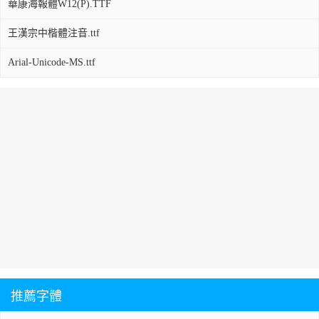
華康海報體W12(P).TTF
王漢宗中楷體注音.ttf
Arial-Unicode-MS.ttf
推薦字體