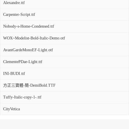
Alexandre.ttf
Carpenter-Script.ttf
Nobody-s-Home-Condensed.ttf
WOX~Modelist-Bold-Italic-Demo.otf
AvantGardeMonoEF-Light.otf
ClementePDae-Light.ttf
INI-BUDI.ttf
方正三寶體-簡-DemiBold.TTF
Tuffy-Italic-copy-1-.ttf
CityVetica