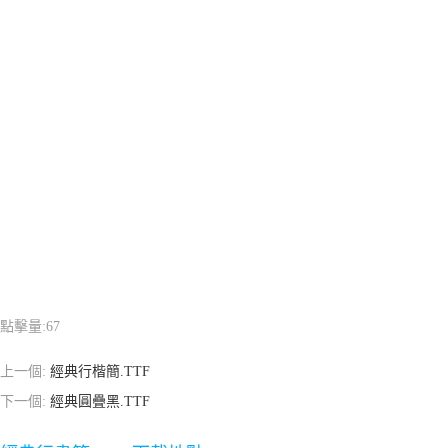
點擊量:
67
上一個:
經典行楷簡.TTF
下一個:
經典圓疊黑.TTF