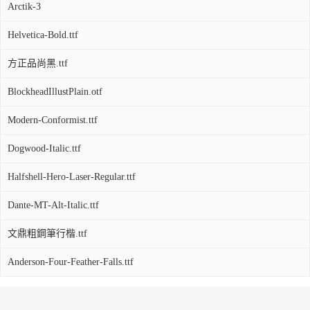
Arctik-3
Helvetica-Bold.ttf
方正品尚黑.ttf
BlockheadIllustPlain.otf
Modern-Conformist.ttf
Dogwood-Italic.ttf
Halfshell-Hero-Laser-Regular.ttf
Dante-MT-Alt-Italic.ttf
文鼎粗鋼筆行楷.ttf
Anderson-Four-Feather-Falls.ttf