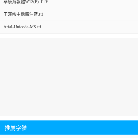
華康海報體W12(P).TTF
王漢宗中楷體注音.ttf
Arial-Unicode-MS.ttf
推薦字體