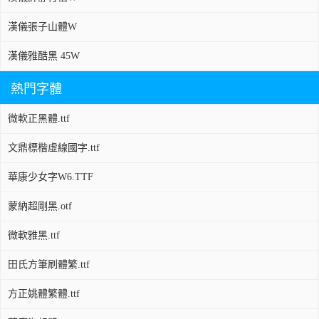
漢儀張子山體W
漢儀雅酷黑 45W
熱門字體
微軟正黑體.ttf
文鼎標楷虛線國字.ttf
華康少女字W6.TTF
蒙納超剛黑.otf
微軟雅黑.ttf
田氏方筆刷體繁.ttf
方正姚體繁體.ttf