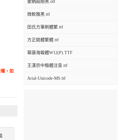
蒙納超剛黑.otf
微軟雅黑.ttf
田氏方筆刷體繁.ttf
方正姚體繁體.ttf
華康海報體W12(P).TTF
王漢宗中楷體注音.ttf
版權，如
Arial-Unicode-MS.ttf
載