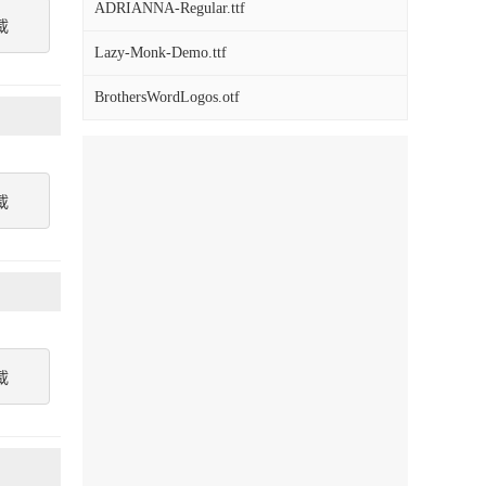
ADRIANNA-Regular.ttf
載
Lazy-Monk-Demo.ttf
BrothersWordLogos.otf
載
載