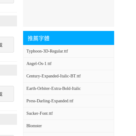
推薦字體
載
Typhoon-3D-Regular.ttf
Angel-Os-1.ttf
Century-Expanded-Italic-BT.ttf
Earth-Orbiter-Extra-Bold-Italic
載
Press-Darling-Expanded.ttf
Sucker-Font.ttf
Blomster