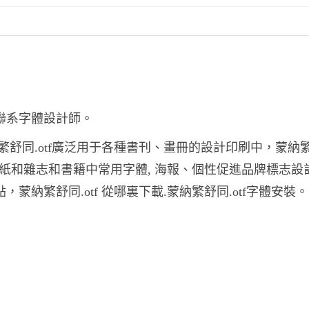
要聯系字體設計師。
納繁舒同.otf廣泛用于各種書刊、畫冊的設計印刷中，蒙納
tf報紙和雜志和書籍中常用字體, 海報、個性促進品牌標志設
蒙納繁舒同.otf 從哪裏下載.蒙納繁舒同.otf字體安裝。