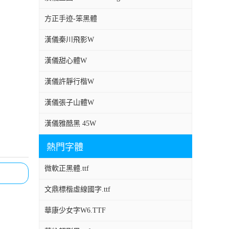
方正手迹-笨黑體
漢儀秦川飛影W
漢儀甜心體W
漢儀許靜行楷W
漢儀張子山體W
漢儀雅酷黑 45W
熱門字體
微軟正黑體.ttf
文鼎標楷虛線國字.ttf
華康少女字W6.TTF