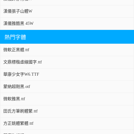
漢儀張子山體W
漢儀雅酷黑 45W
熱門字體
微軟正黑體.ttf
文鼎標楷虛線國字.ttf
華康少女字W6.TTF
蒙納超剛黑.otf
微軟雅黑.ttf
田氏方筆刷體繁.ttf
方正姚體繁體.ttf