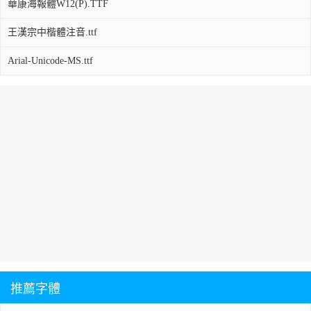
華康海報體W12(P).TTF
王漢宗中楷體注音.ttf
Arial-Unicode-MS.ttf
推薦字體