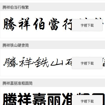
腾祥伯当行楷繁
字體下載
腾祥铁山硬隶简
字體下載
腾祥嘉丽准粗圆简
字體下載